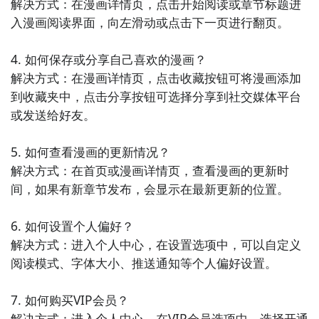
解决方式：在漫画详情页，点击开始阅读或章节标题进
入漫画阅读界面，向左滑动或点击下一页进行翻页。

6. 《知乎日报》- 这是一款集新闻资讯、故事分享和精
选问答于一体的APP。用户可以在这里获取到最新的社
4. 如何保存或分享自己喜欢的漫画？

会热点、科技趋势和文化观点，满足自己对于多样化内
解决方式：在漫画详情页，点击收藏按钮可将漫画添加
容的阅读需求。

到收藏夹中，点击分享按钮可选择分享到社交媒体平台
或发送给好友。

7. 《漫客栈》- 这款APP提供了大量的热门漫画作品，
包括国内外经典和新锐作品。用户可以在这里浏览、阅
5. 如何查看漫画的更新情况？

读和分享自己喜欢的漫画，还可以参与到漫画社区中与
解决方式：在首页或漫画详情页，查看漫画的更新时
其他漫迷交流互动。

间，如果有新章节发布，会显示在最新更新的位置。

8. 《豆瓣阅读》- 这是一款综合性的阅读应用，提供了
6. 如何设置个人偏好？

各类图书、杂志和文学作品。用户可以在这里发现新的
解决方式：进入个人中心，在设置选项中，可以自定义
阅读兴趣、获取推荐书单和与其他读者交流分享读书心
阅读模式、字体大小、推送通知等个人偏好设置。

得。

7. 如何购买VIP会员？

9. 《布卡漫画》- 这款APP汇集了大量的漫画作品，包
解决方式：进入个人中心，在VIP会员选项中，选择开通