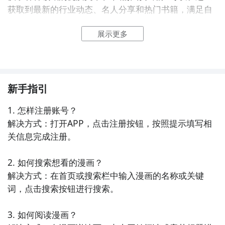
获取到最新的行业动态、名人分享和热门书籍，满足自
己的阅读需求。

展示更多
3. 《快看漫画》- 这款APP汇集了大量的原创漫画作
品，涵盖了恋爱、玄幻、校园等多个题材。用户可以在
这里畅享精彩的漫画故事，还可以与其他漫迷交流、评
论和分享自己的喜好。

新手指引
1. 怎样注册账号？

4. 《网易云阅读》- 这是一款全面的新闻阅读应用，提
解决方式：打开APP，点击注册按钮，按照提示填写相
供了各类热门资讯、专栏文章和优质图书。用户可以在
关信息完成注册。

这里获取到最新的新闻动态、文化时评和热门小说，满
足自己的阅读需求。

2. 如何搜索想看的漫画？

解决方式：在首页或搜索栏中输入漫画的名称或关键
5. 《腾讯动漫》- 这款APP拥有丰富的漫画资源，包括
词，点击搜索按钮进行搜索。

国内外热门漫画作品和原创漫画。用户可以在这里阅读
到经典的漫画系列，还可以参与到漫画社区中，与其他
3. 如何阅读漫画？

漫画爱好者交流互动。
