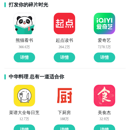
打发你的碎片时光
熊猫看书
起点读书
爱奇艺
366.6万
264.2万
7278.5万
详情
详情
详情
中华料理 总有一道适合你
菜谱大全每日烹
下厨房
美食杰
12.7万
188万
32.9万
详情
详情
详情