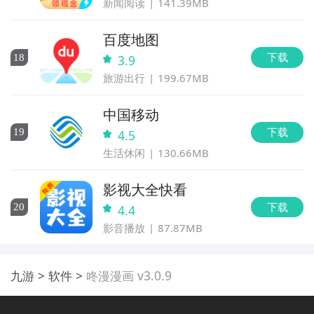
新闻阅读
141.39MB
百度地图
下载
18
3.9
旅游出行
199.67MB
中国移动
下载
19
4.5
生活休闲
130.66MB
影视大全快看
下载
20
4.4
影音播放
87.87MB
九游
软件
咚漫漫画 v3.0.9