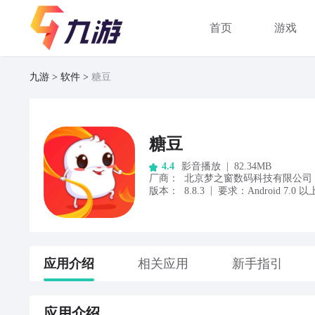
首页
游戏
九游
软件
糖豆
糖豆
影音播放
|
82.34MB
4.4
厂商
：
北京梦之窗数码科技有限公司
|
版本：
8.8.3
要求：
Android
7.0
以
应用
介绍
相关应用
新手指引
应用
介绍