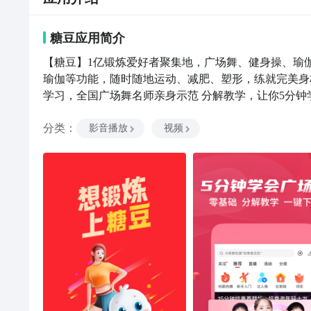
糖豆
应用
简介
【糖豆】1亿锻炼爱好者聚集地，广场舞、健身操、瑜伽
瑜伽等功能，随时随地运动、减肥、塑形，练就完美身材
学习，全国广场舞名师亲身示范 分解教学，让你5分
想锻炼 上糖豆，零基础健身操，早晚15分钟，简单跟
分类
：
家就能运动，减肥、瘦身操，动作简单一学就会，坚持
影音播放
视频
直播教学，快来和老师一起锻炼，做气质女神；还可以