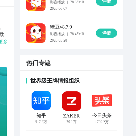
详情
影音播放
|
78.35MB
2026-06-07
糖豆
v8.7.9
、
详情
载
影音播放
|
78.45MB
2026-05-28
操】
更多
，在
线上
热门专题
世界级王牌情报组织
知乎
今日头条
ZAKER
70.1万
517.3万
1792.2万