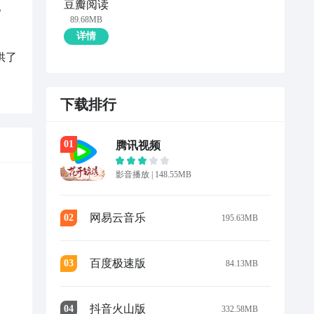
豆瓣阅读
。
89.68MB
详情
供了
下载排行
0
1
腾讯视频
影音播放
|
148.55MB
网易云音乐
0
2
195.63MB
百度极速版
0
3
84.13MB
抖音火山版
0
4
332.58MB