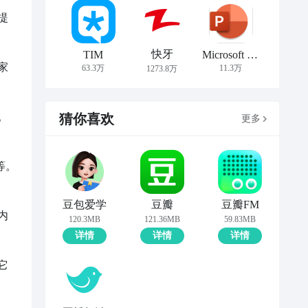
提
快牙
TIM
Microsoft PowerPoint
家
63.3万
11.3万
1273.8万
。
猜你喜欢
更多
等。
豆包爱学
豆瓣
豆瓣FM
内
120.3MB
121.36MB
59.83MB
详情
详情
详情
它