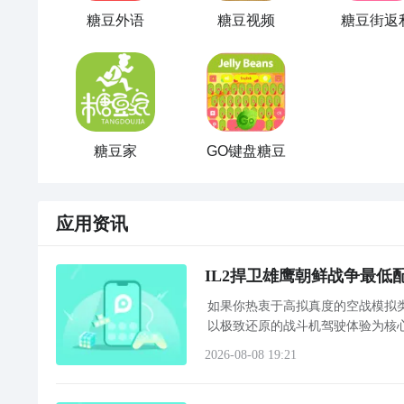
糖豆外语
糖豆视频
糖豆街返
糖豆家
GO键盘糖豆
应用资讯
IL2捍卫雄鹰朝鲜战争最低
如果你热衷于高拟真度的空战模拟类
以极致还原的战斗机驾驶体验为核心
朝鲜战争》最低配置要求究竟
2026-08-08 19:21