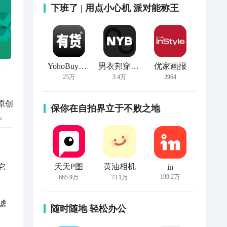
下班了 | 用点小心机 派对能称王
YohoBuy有货
男衣邦穿衣搭配
优家画报
25万
3.4万
2964
原创
保你在自拍界立于不败之地
。
天天P图
黄油相机
in
它
199.2万
665.9万
73.1万
滤
随时随地 轻松办公