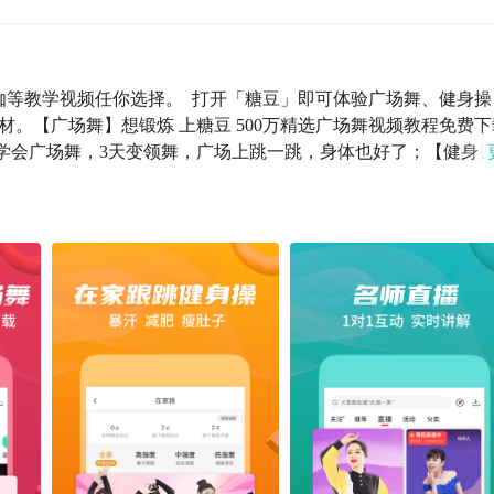
等教学视频任你选择。  打开「糖豆」即可体验广场舞、健身操
。【广场舞】想锻炼 上糖豆 500万精选广场舞视频教程免费下
钟学会广场舞，3天变领舞，广场上跳一跳，身体也好了；【健身
跳锻炼身体，随时随地练就完美身材；【在家跳】想锻炼 上糖豆
锻炼健康瘦身；【名师直播】想锻炼 上糖豆千名专业达人老师
和老师连线1对1互动，听专业讲解。