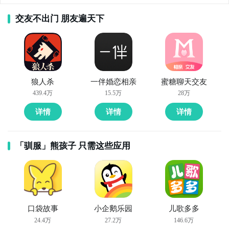
交友不出门 朋友遍天下
狼人杀
一伴婚恋相亲
蜜糖聊天交友
439.4万
15.5万
28万
详情
详情
详情
「驯服」熊孩子 只需这些应用
口袋故事
小企鹅乐园
儿歌多多
24.4万
27.2万
146.6万