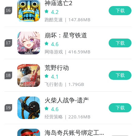
神庙逃亡2
下载
16
4.2
跑酷竞速
147.86MB
崩坏：星穹铁道
下载
17
4.6
网络游戏
416.59MB
荒野行动
下载
18
4.1
飞行射击
1.79GB
火柴人战争-遗产
下载
19
4.6
经营策略
220.16MB
海岛奇兵账号绑定工