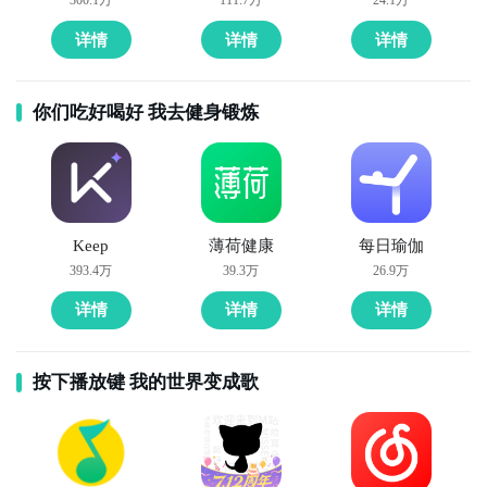
300.1万
111.7万
24.1万
详情
详情
详情
你们吃好喝好 我去健身锻炼
Keep
薄荷健康
每日瑜伽
393.4万
39.3万
26.9万
详情
详情
详情
按下播放键 我的世界变成歌