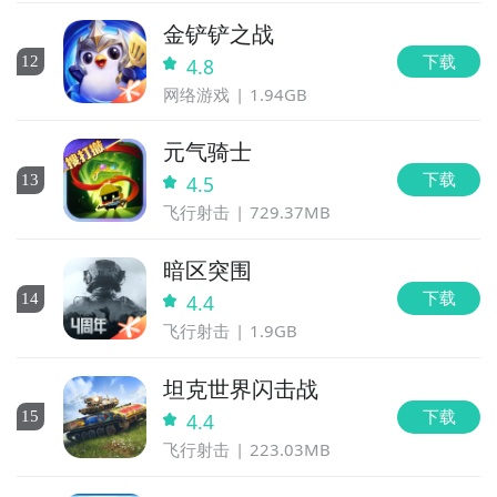
金铲铲之战
下载
12
4.8
网络游戏
1.94GB
元气骑士
下载
13
4.5
飞行射击
729.37MB
暗区突围
下载
14
4.4
飞行射击
1.9GB
坦克世界闪击战
下载
15
4.4
飞行射击
223.03MB