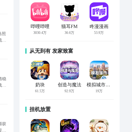
哔哩哔哩
猫耳FM
咚漫漫画
3030.4万
36.6万
53.9万
马照
梳理
游
从无到有 发家致富
借稳
奶块
创造与魔法
模拟城市：我是市长
载。
61.5万
92.9万
19万
通九
挂机放置
源获
提升