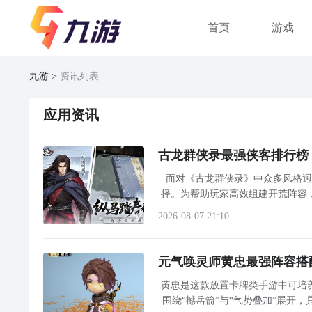
首页
游戏
九游
资讯列表
应用资讯
古龙群侠录最强侠客排行榜
面对《古龙群侠录》中众多风格
择。为帮助玩家高效组建开荒阵容
表现突出的核心角色，并提供清晰的定位说明与实战价值解析
2026-08-07 21:10
元气唤灵师黄忠最强阵容搭
黄忠是这款放置卡牌类手游中可培
围绕“撼岳箭”与“气势叠加”展开