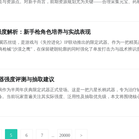
蛋与资源点。对新手而言，前期资源规划尤为关键——合理采集元宝、药
角色养成效率。本文将系统梳理游戏中三大核心区域的宝箱分布逻辑与任
线协同
强度解析：新手枪角色培养与实战表现
翼匹丝缇，是游戏与《失控进化》IP联动推出的限定武器。作为一把精英
典枪械“沙漠之鹰”，在保留硬朗轮廓的同时强化了单发打击力与战术辨识
本文将围绕该武器的核心机制、属性表现及角色适配逻辑展开解析，帮助玩家判断其
器强度评测与抽取建议
演作为半周年庆典限定武器正式登场。这是一把六星长柄武器，专为治疗
备。当前玩家普遍关注其实际强度、泛用性及抽取优先级，本文将围绕核
制、实战表现与资源规划三方面展开客观解析。 武器定位与适用角色 曜夜的首演明确服务于治疗型与
5
6
7
20000
>
...