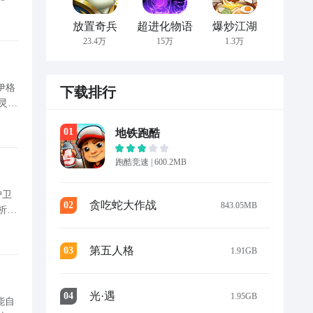
放置奇兵
超进化物语
爆炒江湖
23.4万
15万
1.3万
下载排行
灵动
0
1
地铁跑酷
跑酷竞速
|
600.2MB
护卫
贪吃蛇大作战
0
2
843.05MB
析，
容
第五人格
0
3
1.91GB
光·遇
0
4
1.95GB
能自