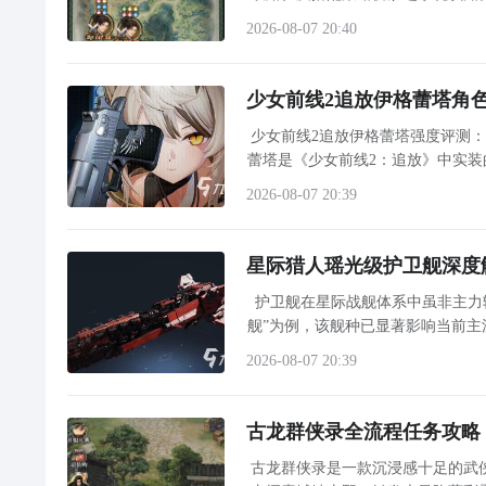
路径展开深度解析，助你高效构建高收益经脉
2026-08-07 20:40
少女前线2追放伊格蕾塔角
少女前线2追放伊格蕾塔强度评测：全新火力型战术
蕾塔是《少女前线2：追放》中实
感与战斗张力。其核心机制围
2026-08-07 20:39
星际猎人瑶光级护卫舰深度
护卫舰在星际战舰体系中虽非主力
舰”为例，该舰种已显著影响当前
2026-08-07 20:39
古龙群侠录全流程任务攻略
古龙群侠录是一款沉浸感十足的武