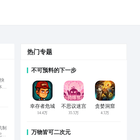
热门专题
不可预料的下一步
以抉
本中
幸存者危城
不思议迷宫
贪婪洞窟
14.4万
35.5万
4.5万
机制
万物皆可二次元
配阵