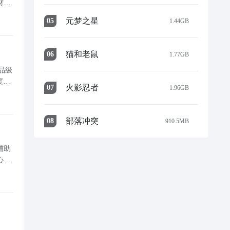
材、
务动
元梦之星
0
5
1.44GB
猫和老鼠
0
6
1.77GB
品级
度。
火影忍者
0
7
1.96GB
实际应用价值。 银翼匹
部落冲突
0
8
910.5MB
辅助
心机
辅助型干