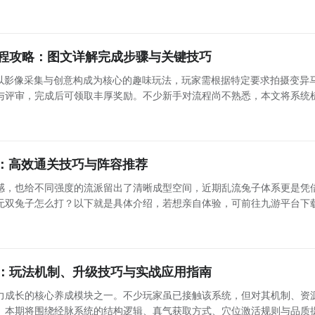
容，本文将从技能机制、实战定位与搭配思路三方面进行解析。 黄忠核心机制解析 黄忠的绝技为锁定
程攻略：图文详解完成步骤与关键技巧
项以影像采集与创意构成为核心的趣味玩法，玩家需根据特定要求拍摄变异
与评审，完成后可领取丰厚奖励。不少新手对流程尚不熟悉，本文将系统
操作要点，帮助大家高效完成任务。 第一步：接取任务并获取关键道具 该任务需先找到地图中的NPC“云
解：高效通关技巧与阵容推荐
感，也给不同强度的流派留出了清晰成型空间，近期乱流兔子体系更是凭
无双兔子怎么打？以下就是具体介绍，若想亲自体验，可前往九游平台下
九游长期提供高价值新手福利与持续运营支持。当前新用户仅需1元即可开
游白
：玩法机制、升级技巧与实战应用指南
力成长的核心养成模块之一。不少玩家虽已接触该系统，但对其机制、资
。本期将围绕经脉系统的结构逻辑、真气获取方式、穴位激活规则与品质