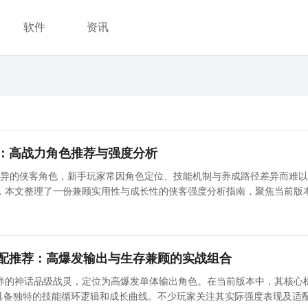
软件
资讯
：高战力角色推荐与强度分析
迥异的侠客角色，新手玩家常因角色定位、技能机制与养成路径差异而难
，本文整理了一份兼顾实用性与成长性的侠客强度分析指南，聚焦当前版
。 一、高容错辅助核心：怜星 怜星凭借独创的“灿
灿
配推荐：高爆发输出与生存兼顾的实战组合
养的神话品级战灵，定位为高爆发单体输出角色。在当前版本中，其核心
，具备独特的技能循环逻辑和成长曲线。不少玩家关注其实际强度表现及适