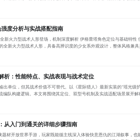
配置，显著强化主力侠客的实战能力。 一、四大经脉结构与属性定
位
色强度分析与实战搭配指南
人形登场，机制深度解析 伊格蕾塔角色定位与基础特性 伊格
装的全新火力型战术人形，具备高辨识度的少女系外观设计，整体风格兼具
绕“应敌姿态”系统展开，通过主动切换两种战斗状态实现攻防策略动态调
解析：性能特点、实战表现与战术定位
输出单位，但其战术价值不可替代。以《星际猎人》最新实装的“瑶光级
主流编队构建逻辑。本文将围绕其定位、双型号机制及实战适配场景展开解
帮助玩家快速掌握核心应用逻辑。 九游平台：高性价比手游资讯与福利入口 九游作为行业领先的手游内
：从入门到通关的详细步骤指南
侠题材开放世界手游，玩家既能循主线深入体验快意恩仇的江湖叙事，也