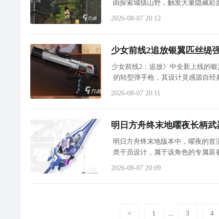
由探索城镇山野，触发大量隐藏彩
装备材料等基础物资，可显著提升
2026-08-07 20:12
少女前线2追放银翼匹丝缇
少女前线2：追放》中全新上线的银
的轻型弹手枪，其设计灵感源自经
2026-08-07 20:11
明日方舟终末地曜夜长柄武
明日方舟终末地版本中，曜夜的首
类干员设计，属于该角色的专属装
2026-08-07 20:09
<
1
3
4
...