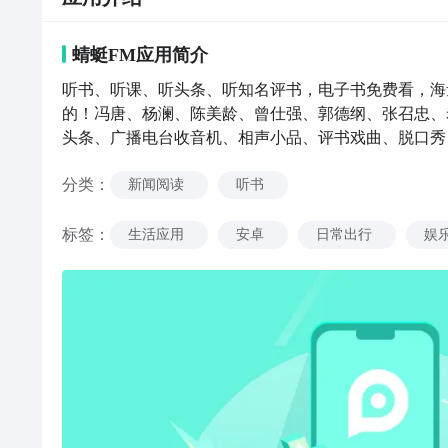
蜻蜓FM
应用
简介
听书、听课、听头条、听知名评书，电子书免费看，海
的！冯唐、杨澜、陈美龄、曾仕强、郭德纲、张召忠、
头条、广播电台收音机、相声小品、评书戏曲、脱口秀
情冷暖，尽在蜻蜓FM收听！【热门内容】好课推荐：
分类
：
课......独家收听！小说：三体、上门龙婿|至尊龙
新闻阅读
听书
万相之王、闪婚总裁契约妻、农门小王妃、后宫甄嬛传
风、心医林霖说、牛弹琴、爱特记者圈、军情观察、新
标签
：
生活应用
安卓
日常出行
娱
单田芳、蒋勋、张召忠、马未都、张大春、郭德纲、陈
王冠、姬宇阳、黄磊、陆琪、苏芩、周建龙、万峰、朱
亚洲