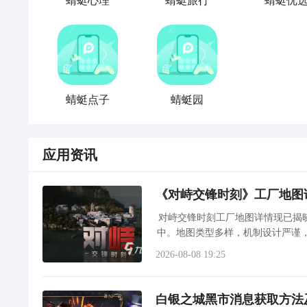
蜻蜓心理
蜻蜓旅行
蜻蜓优
蜻蜓点子
蜻蜓园
应用资讯
《对峙交锋时刻》工厂地图
对峙交锋时刻工厂地图详情现已揭
中。地图类型多样，机制设计严谨
战术导
2026-08-08 19:25
白银之城黑市消息获取方法