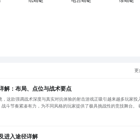
选
纸蜻蜓
电台蜻蜓
绿蜻蜓
更
详解：布局、点位与战术要点
晓，这款强调战术深度与真实对抗体验的射击游戏正吸引越来越多玩家投
，战斗节奏紧凑有力，为不同风格的玩家提供了极具挑战性的竞技舞台。 
向：地图设计逻辑解析 本作地图以战术功能性为核心出发点，涵盖硬核对枪、经典爆破、团队协作
及进入途径详解