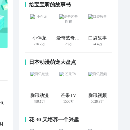
给宝宝听的故事书
小伴龙
爱奇艺奇巴布
口袋故事
256.2万
28万
24.4万
日本动漫萌宠大盘点
腾讯动漫
芒果TV
腾讯视频
499.1万
1566万
5620.8万
也
花 30 天培养一个兴趣
时