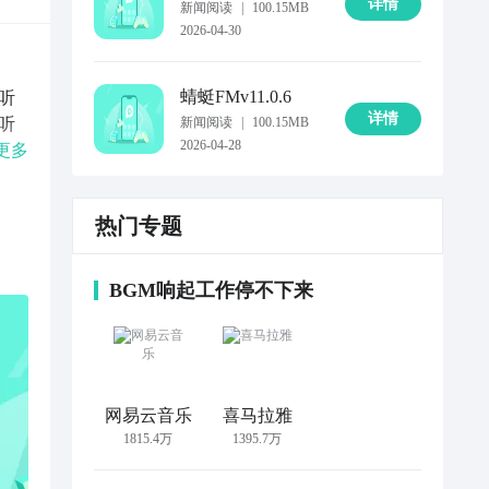
详情
新闻阅读
|
100.15MB
2026-04-30
蜻蜓FM
v11.0.6
听
详情
听
新闻阅读
|
100.15MB
2026-04-28
人
更多
师、
热门专题
听
强、
、
BGM响起工作停不下来
席
网易云音乐
喜马拉雅
1815.4万
1395.7万