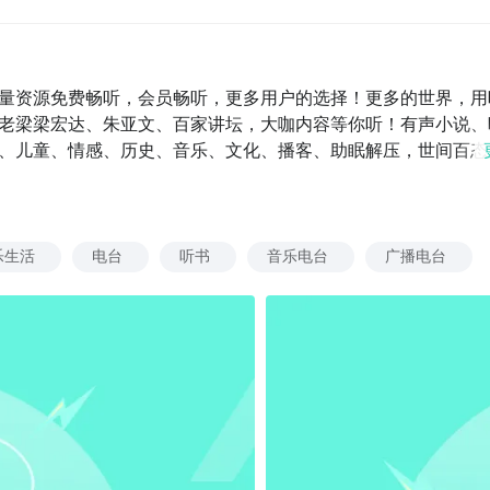
量资源免费畅听，会员畅听，更多用户的选择！更多的世界，用
老梁梁宏达、朱亚文、百家讲坛，大咖内容等你听！有声小说、
、儿童、情感、历史、音乐、文化、播客、助眠解压，世间百态
杨澜的社交心法、冯唐讲《资治通鉴》、陈美龄的育儿基础必修
婿叶辰、鬼吹灯全集、北派盗墓笔记、平步青云、茅山后裔、阴阳通灵
：全六册头条：天天天下、观棋有语、听风的蚕、察话会、震海
华FM 、环球时报社评【大咖云集】冯唐、杨澜、陈美龄、曾仕
乐生活
电台
听书
音乐电台
广播电台
鲁豫、许知远、骆新、刘兰芳、杜文龙、齐俊杰、马红漫、洪榕
亚文、叶文、易中天、乐嘉、杨迪、方文山、毕飞宇、戴锦华、