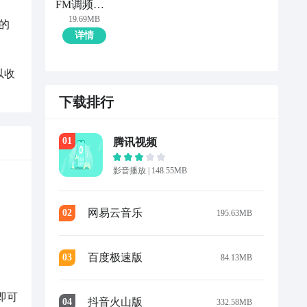
FM调频收音机
19.69MB
的
详情
以收
下载排行
0
1
腾讯视频
影音播放
|
148.55MB
网易云音乐
0
2
195.63MB


百度极速版
0
3
84.13MB
即可
抖音火山版
0
4
332.58MB