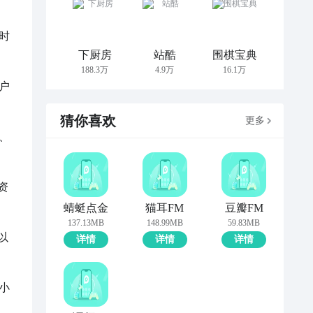
时
下厨房
站酷
围棋宝典
188.3万
4.9万
16.1万
户
猜你喜欢
更多
、
资
蜻蜓点金
猫耳FM
豆瓣FM
137.13MB
148.99MB
59.83MB
以
详情
详情
详情
小