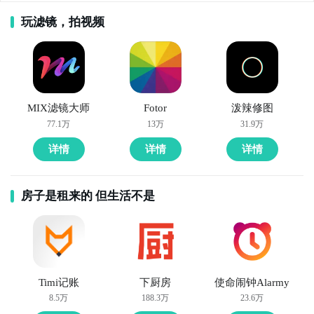
玩滤镜，拍视频
MIX滤镜大师
Fotor
泼辣修图
77.1万
13万
31.9万
详情
详情
详情
房子是租来的 但生活不是
Timi记账
下厨房
使命闹钟Alarmy
8.5万
188.3万
23.6万