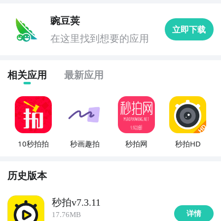
6. 《微视》：腾讯旗下的短视频社交平台，汇聚了海量
的原创短视频作品，同时支持用户自主拍摄、剪辑和分
豌豆荚
立即下载
享，让你的创意无限展现。

在这里找到想要的应用
7. 《小影》：一款专注于个人短视频创作的应用，提供
多样的特效、滤镜和配乐选择，让你可以轻松制作出精
彩的短视频作品。

相关应用
最新应用
8. 《最右》：一款以短视频为核心的社交平台，用户可
以录制和分享个人的生活点滴，同时可以浏览和评论其
他人的短视频作品，打开一个全新的社交视角。

9. 《一秒》：一款专注于记录生活瞬间的短视频应用，
提供便捷的拍摄和编辑功能，让你轻松记录和分享生活
10秒拍拍
秒画趣拍
秒拍网
秒拍HD
中的每一个美好瞬间。

10. 《小咖秀》：中国领先的短视频社交平台，提供海
量的搞笑、才艺和美妆视频，同时支持用户自主创作和
历史版本
分享，让你的个性展现无限可能。
秒拍v7.3.11
详情
17.76MB