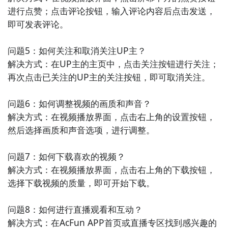
户可以在这里观看最新的热门影视作品，并享受高品质
进行点赞；点击评论按钮，输入评论内容后点击发送，
的观影体验。

即可发表评论。

7. 《乐视视频》：作为中国领先的互联网视频公司，乐
问题5：如何关注和取消关注UP主？

视视频提供了丰富的电影、电视剧、综艺节目和动漫。
解决方式：在UP主的主页中，点击关注按钮进行关注；
用户可以在这里观看最新的热门影视作品，并享受高清
再次点击已关注的UP主的关注按钮，即可取消关注。

流畅的观影体验。

问题6：如何调整视频的画质和声音？

8. 《葫芦侠影视》：作为一款专注于提供高清影视资源
解决方式：在视频播放界面，点击右上角的设置按钮，
的APP，葫芦侠影视汇集了众多热门的电影、电视剧和
然后选择画质和声音选项，进行调整。

综艺节目。用户可以通过简洁的界面快速找到自己想观
看的内容，并在线观看高清影片。

问题7：如何下载喜欢的视频？

解决方式：在视频播放界面，点击右上角的下载按钮，
9. 《喜马拉雅FM》：作为中国领先的音频分享平台，
选择下载视频的质量，即可开始下载。

喜马拉雅FM提供了丰富的音乐、有声小说、广播剧和音
频节目。用户可以在这里收听最新的热门音频作品，并
问题8：如何进行直播观看和互动？

根据兴趣选择不同的频道。

解决方式：在AcFun APP首页或直播专区找到感兴趣的