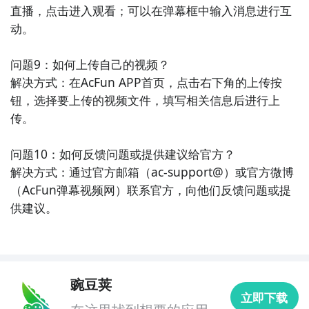
直播，点击进入观看；可以在弹幕框中输入消息进行互
10. 《全民K歌》：作为中国最大的在线K歌社区，全民
动。

K歌提供了丰富的歌曲库和高品质的录音效果。用户可
以在这里录制自己的歌曲并与其他用户互动，共享音乐
问题9：如何上传自己的视频？

的乐趣。
解决方式：在AcFun APP首页，点击右下角的上传按
钮，选择要上传的视频文件，填写相关信息后进行上
传。

问题10：如何反馈问题或提供建议给官方？

解决方式：通过官方邮箱（ac-support@）或官方微博
（AcFun弹幕视频网）联系官方，向他们反馈问题或提
供建议。
豌豆荚
立即下载