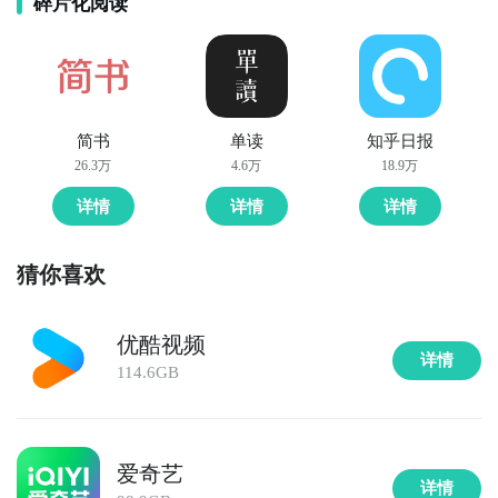
碎片化阅读
简书
单读
知乎日报
26.3万
4.6万
18.9万
详情
详情
详情
猜你喜欢
优酷视频
详情
114.6GB
爱奇艺
详情