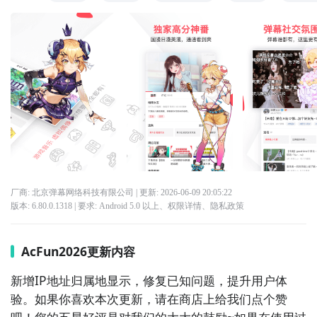
厂商: 北京弹幕网络科技有限公司
| 更新:
2026-06-09 20:05:22
版本:
6.80.0.1318
| 要求:
Android 5.0 以上、
权限详情
、
隐私政策
AcFun2026更新内容
新增IP地址归属地显示，修复已知问题，提升用户体
验。如果你喜欢本次更新，请在商店上给我们点个赞