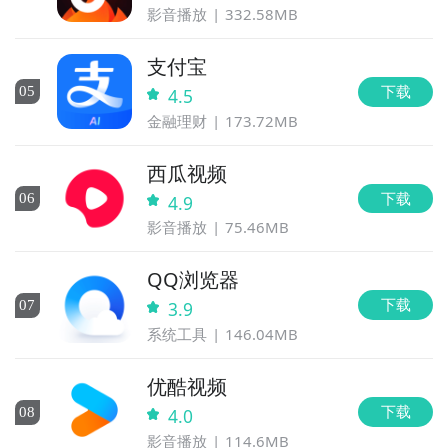
影音播放
332.58MB
支付宝
下载
0
5
4.5
金融理财
173.72MB
西瓜视频
下载
0
6
4.9
影音播放
75.46MB
QQ浏览器
下载
0
7
3.9
系统工具
146.04MB
优酷视频
下载
0
8
4.0
影音播放
114.6MB