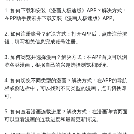
供了离线下载功能，方便用户随时随地阅读。

1. 如何下载和安装《漫画人极速版》APP？解决方式：
在PP助手搜索并下载安装《漫画人极速版》APP。

5. 《悦读漫画》：这是一款为用户提供舒适阅读体验的
漫画APP。它拥有丰富的漫画资源和多样的题材选择，
2. 如何注册账号？解决方式：打开APP后，点击注册按
用户可以在其中畅享精彩的漫画故事。同时，它还支持
钮，填写相关信息完成账号注册。

夜间模式和阅读记录等功能，让阅读更加便捷。

3. 如何浏览并选择漫画？解决方式：在APP首页可以浏
6. 《风行漫画》：这款APP提供了大量精品漫画作品，
览各类漫画，根据自己的兴趣选择浏览和阅读。

包括热门的国内外漫画和动画改编作品。用户可以通过
翻页浏览、收藏和分享喜爱的漫画，还可以参与与其他
4. 如何切换不同类型的漫画？解决方式：在APP的导航
漫迷的互动交流。

栏或侧边栏中，可以找到不同类型的漫画，点击切换即
可。

7. 《漫画大全》：作为一款全面的漫画阅读APP，它汇
集了各类精选漫画，包括国内外经典作品和新鲜原创作
5. 如何查看漫画连载进度？解决方式：在漫画详情页面
品。用户可以通过智能推荐和分类浏览，发现自己喜欢
可以查看漫画的连载进度和最新更新情况。

的漫画并持续追更。
