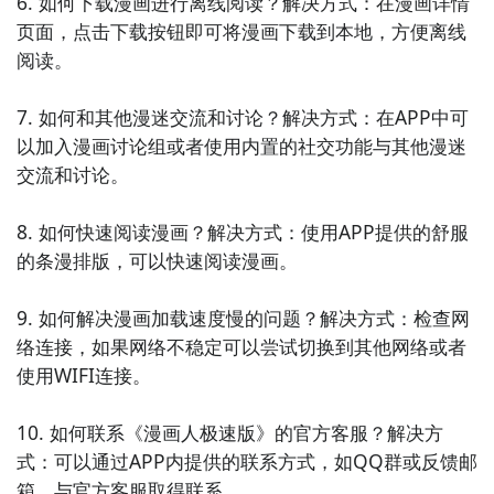
6. 如何下载漫画进行离线阅读？解决方式：在漫画详情
8. 《动漫世界》：这是一款集合了众多国内外漫画的
页面，点击下载按钮即可将漫画下载到本地，方便离线
APP，用户可以在其中畅享精彩的漫画故事和精美的绘
阅读。

画风格。同时，它还提供了漫画推荐、排行榜和发布订
阅等功能，让用户能够第一时间了解最新的漫画动态。

7. 如何和其他漫迷交流和讨论？解决方式：在APP中可
以加入漫画讨论组或者使用内置的社交功能与其他漫迷
9. 《微博漫画》：作为微博旗下的漫画阅读平台，它汇
交流和讨论。

聚了大量优秀的原创漫画作品和热门的漫画IP。用户可
以在其中畅享高清流畅的漫画阅读体验，并与其他用户
8. 如何快速阅读漫画？解决方式：使用APP提供的舒服
一起交流分享。

的条漫排版，可以快速阅读漫画。

10. 《QQ阅读》：作为一款综合阅读平台，它也提供了
9. 如何解决漫画加载速度慢的问题？解决方式：检查网
丰富的漫画资源。用户可以在其中找到各类题材的漫画
络连接，如果网络不稳定可以尝试切换到其他网络或者
作品，并且还能够参与评论、收藏和分享，与其他漫迷
使用WIFI连接。

进行互动。
10. 如何联系《漫画人极速版》的官方客服？解决方
式：可以通过APP内提供的联系方式，如QQ群或反馈邮
箱，与官方客服取得联系。