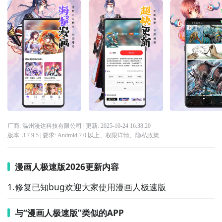
厂商: 温州漫达科技有限公司
| 更新:
2025-10-24 16:38:20
版本:
3.7.9.5
| 要求:
Android 7.0 以上、
权限详情
、
隐私政策
漫画人极速版2026更新内容
1.修复已知bug欢迎大家使用漫画人极速版
与“漫画人极速版”类似的APP