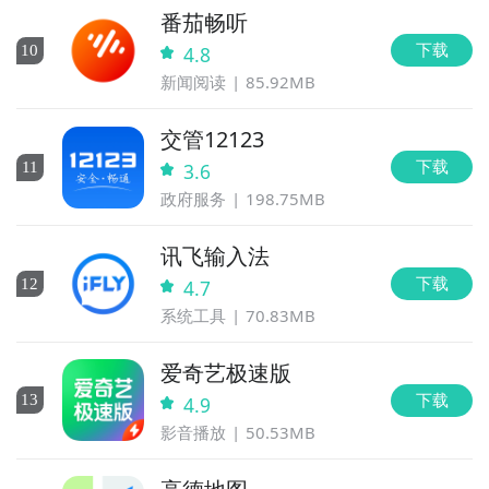
番茄畅听
下载
10
4.8
新闻阅读
85.92MB
交管12123
下载
11
3.6
政府服务
198.75MB
讯飞输入法
下载
12
4.7
系统工具
70.83MB
爱奇艺极速版
下载
13
4.9
影音播放
50.53MB