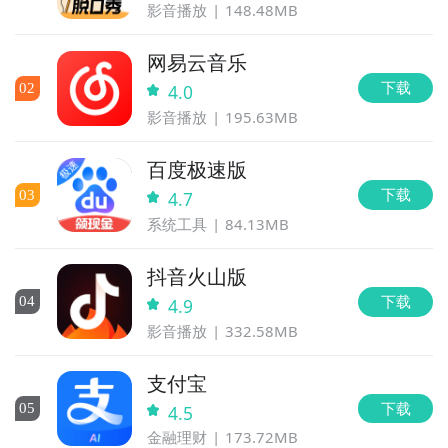
影音播放
148.48MB
网易云音乐
下载
0
2
4.0
影音播放
195.63MB
百度极速版
下载
0
3
4.7
系统工具
84.13MB
抖音火山版
下载
0
4
4.9
影音播放
332.58MB
支付宝
下载
0
5
4.5
金融理财
173.72MB