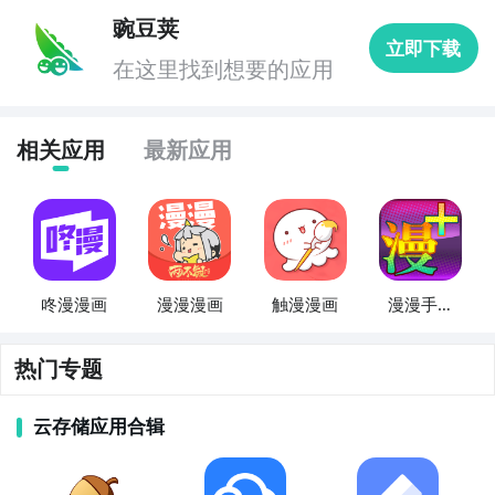
豌豆荚
立即下载
在这里找到想要的应用
相关应用
最新应用
咚漫漫画
漫漫漫画
触漫漫画
漫漫手机
漫画
热门专题
云存储应用合辑