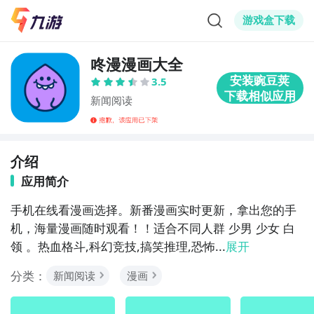
游戏盒下载
咚漫漫画大全
3.5
新闻阅读
介绍
应用简介
手机在线看漫画选择。新番漫画实时更新，拿出您的手
机，海量漫画随时观看！！适合不同人群 少男 少女 白
领 。热血格斗,科幻竞技,搞笑推理,恐怖...
展开
分类：
新闻阅读
漫画