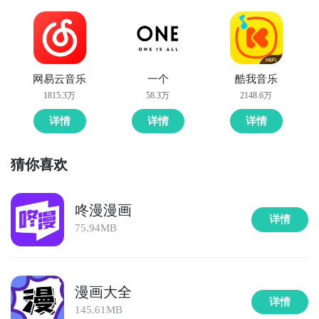
网易云音乐
一个
酷我音乐
1815.3万
58.3万
2148.6万
详情
详情
详情
猜你喜欢
咚漫漫画
详情
75.94MB
漫画大全
详情
145.61MB