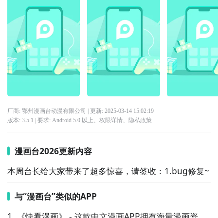
厂商: 鄂州漫画台动漫有限公司
| 更新:
2025-03-14 15:02:19
版本:
3.5.1
| 要求:
Android 5.0 以上、
权限详情
、
隐私政策
漫画台2026更新内容
本周台长给大家带来了超多惊喜，请签收：1.bug修复~
与“漫画台”类似的APP
1. 《快看漫画》 - 这款中文漫画APP拥有海量漫画资