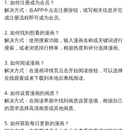
1. 如何注册成为会员？

画、国内原创漫画等，用户可以在这里与其他动漫爱好
解决方式：在APP中点击注册按钮，填写相关信息并完
者交流分享。

成注册流程即可成为会员。

6. 《快看漫画》 - 这是一款新闻阅读与漫画相结合的
2. 如何找到想看的漫画？

APP，用户可以在这里阅读最新的新闻资讯，同时也可
解决方式：使用搜索功能，输入漫画名称或关键词进行
以享受丰富的漫画作品，满足用户对不同内容的需求。

搜索，或者浏览排行榜单，根据热度和评分选择漫画。

7. 《QQ阅读》 - 这个APP是中国最大的数字阅读平台
3. 如何阅读漫画？

之一，它提供了海量的电子书资源，同时也有丰富的漫
解决方式：在漫画详情页点击开始阅读按钮，可以选择
画作品可供选择，用户可以在这里畅享精彩的漫画世
在线观看或者下载到本地后离线阅读。

界。

4. 如何设置漫画的画质？

8. 《赫敏漫画》 - 这是一款以赫敏为主角的漫画APP，
解决方式：在阅读界面中找到画质设置选项，根据自己
它将赫敏的故事以漫画形式呈现，用户可以轻松阅读到
的需求选择高清画质或其他画质。

赫敏的冒险故事，领略不一样的魔法世界。

5. 如何获取每日更新的漫画？

9. 《爱漫画》 - 这个APP提供了大量的热门漫画作品，