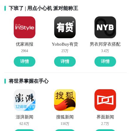
下班了 | 用点小心机 派对能称王
优家画报
YohoBuy有货
男衣邦穿衣搭配
2964
25万
3.4万
详情
详情
详情
将世界掌握在手心
澎湃新闻
搜狐新闻
界面新闻
62.6万
116万
2.7万