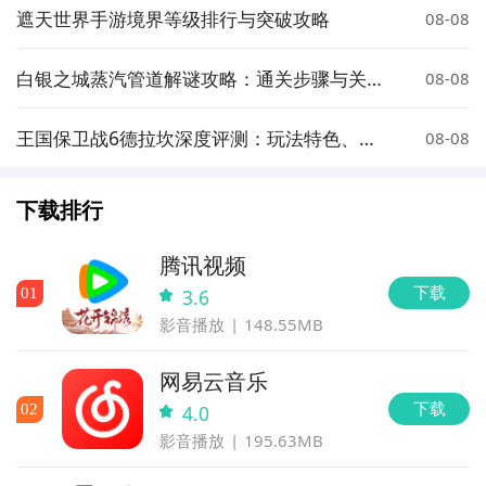
遮天世界手游境界等级排行与突破攻略
08-08
白银之城蒸汽管道解谜攻略：通关步骤与关键
08-08
技巧详解
王国保卫战6德拉坎深度评测：玩法特色、关
08-08
卡设计与策略技巧全解析
下载排行
腾讯视频
下载
0
1
3.6
影音播放
148.55MB
网易云音乐
下载
0
2
4.0
影音播放
195.63MB