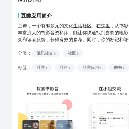
豆瓣
应用
简介
豆瓣，一个有趣多元的文化生活社区。在这里，从书影
丰富庞大的书影音资料库，能让你快速找到喜欢的电影
众和读者反馈，获得有效的参考。同时，你的标记和评
以置信的活力，帮助你与兴趣相投的人找到彼此，汇聚“
分类
：
切细枝末节，而不用担心陌生人没有耐心了解。豆友们
通讯社交
社区
至可以通过成立一个小组或发起一个话题，将自己的独
集”将供你选购更多实体商品。豆瓣自营电商品牌“豆
标签
：
社交
社区
社交应用
图书
趣。豆瓣内容付费产品“豆瓣时间”为你甄选在线课程，
于活字森林里采撷书香。