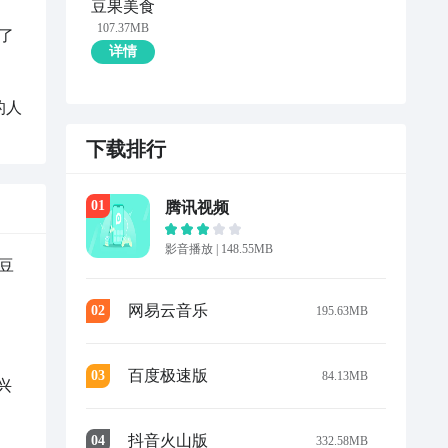
豆果美食
107.37MB
了
详情
的人
下载排行
0
1
腾讯视频
影音播放
|
148.55MB
豆
网易云音乐
0
2
195.63MB
百度极速版
0
3
84.13MB
兴
抖音火山版
0
4
332.58MB