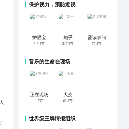
保护视力，预防近视
护眼宝
知乎
爱读掌阅
219.1万
517.3万
75.4万
音乐的生命在现场
正在现场
大麦
1.5万
63.8万
人
世界级王牌情报组织
进