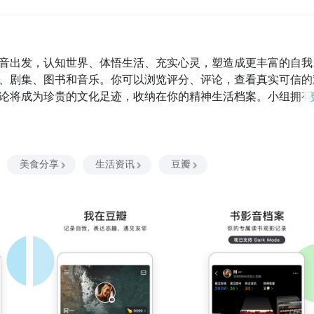
音出发，认知世界、体悟生活、充实心灵，塑造成更丰富的自我
、剧集、图书和音乐。你可以浏览评分、评论，查看真实可信的
论将成为珍贵的文化足迹，收纳在你的精神生活档案。小组拥有
遥远的相似性”。“我”是专属于你的空间。你可以放大“关于我”
在豆瓣谈论的是自己喜欢的作家导演、对社会事件的观点……你
特放大到豆瓣的公共空间，影响和塑造彼此在豆瓣的生活。“市
瓣豆品”，主打豆瓣生活美学物品，让热爱生活的你尽享高品质购
美食分享
生活资讯
豆瓣
伴你收获知识与成长。另外，你还可以逛“豆瓣书店”选购精品纸