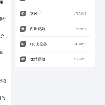
用
支付宝
0
5
173.72MB
进行
西瓜视频
0
6
75.46MB
人介
QQ浏览器
0
7
146.48MB
瓣
优酷视频
0
8
114.76MB
以根
瓣的