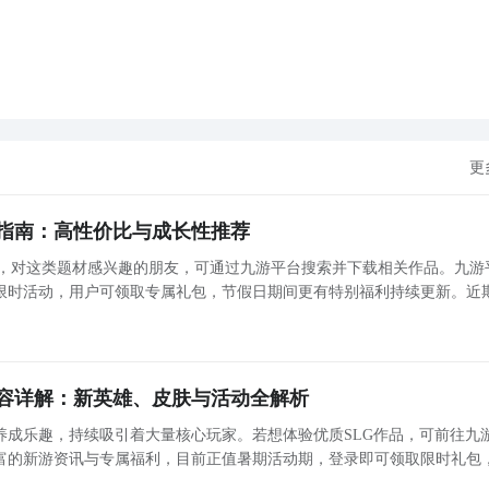
更
指南：高性价比与成长性推荐
捧，对这类题材感兴趣的朋友，可通过九游平台搜索并下载相关作品。九游
限时活动，用户可领取专属礼包，节假日期间更有特别福利持续更新。近
典奇迹风格为蓝本打造的怀旧向MMORPG。其在画面表现、技能系统与
容详解：新英雄、皮肤与活动全解析
养成乐趣，持续吸引着大量核心玩家。若想体验优质SLG作品，可前往九
富的新游资讯与专属福利，目前正值暑期活动期，登录即可领取限时礼包
假日期间福利内容也会同步更新。 《部落冲突》周年庆版本亮点详解 备受期待的《部落冲突》周年庆版