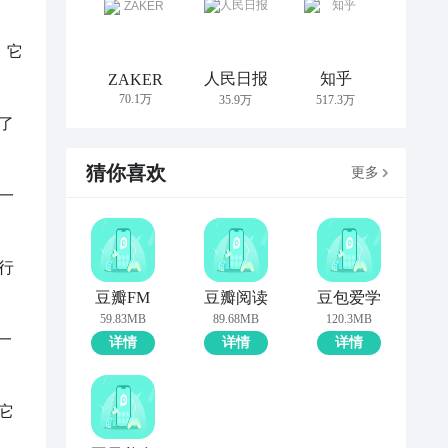
。它
人民日报
知乎
ZAKER
70.1万
35.9万
517.3万
了
猜你喜欢
更多
一
行
豆瓣FM
豆瓣阅读
豆包爱学
59.83MB
89.68MB
120.3MB
一
详情
详情
详情
它