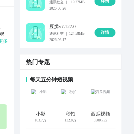
详情
通讯社交
|
119.27MB
2026-06-26
豆瓣
v7.127.0
。
详情
观
通讯社交
|
124.58MB
2026-06-17
难
更多
的一
甚
热门专题
物乐
书，
每天五分钟短视频
小影
秒拍
西瓜视频
183.7万
132.8万
3509.7万