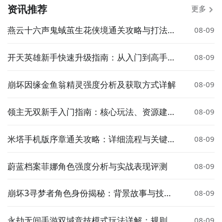
资讯推荐
更多
燕云十六声鬼蜮茧生花侠境通关攻略与打法详
08-09
解
开天英雄新手快速升级指南：从入门到高手的
08-09
实用技巧
崩坏因缘金鱼翁精灵强度分析及获取方式详解
08-09
领主无双新手入门指南：核心玩法、资源建设
08-09
与战斗策略详解
米塔手机版序章通关攻略：详细流程与关键技
08-09
巧
蔚蓝档案菲娜角色强度分析与实战表现评测
08-09
崩坏3寻梦者角色身份揭秘：背景故事与技能
08-09
设定全解析
永劫无间手游双域竞技模式玩法详解：规则、
08-09