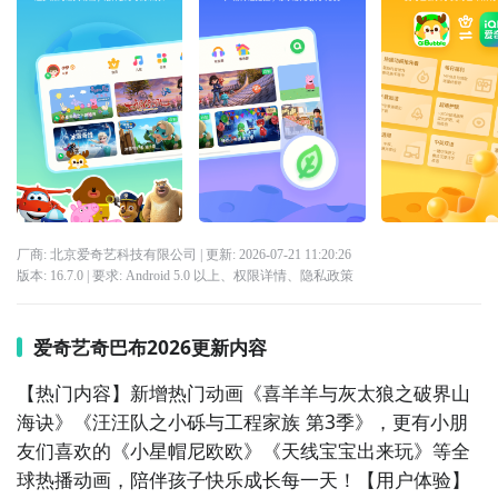
厂商: 北京爱奇艺科技有限公司
| 更新:
2026-07-21 11:20:26
版本:
16.7.0
| 要求:
Android 5.0 以上、
权限详情
、
隐私政策
爱奇艺奇巴布2026更新内容
【热门内容】新增热门动画《喜羊羊与灰太狼之破界山
海诀》《汪汪队之小砾与工程家族 第3季》，更有小朋
友们喜欢的《小星帽尼欧欧》《天线宝宝出来玩》等全
球热播动画，陪伴孩子快乐成长每一天！【用户体验】