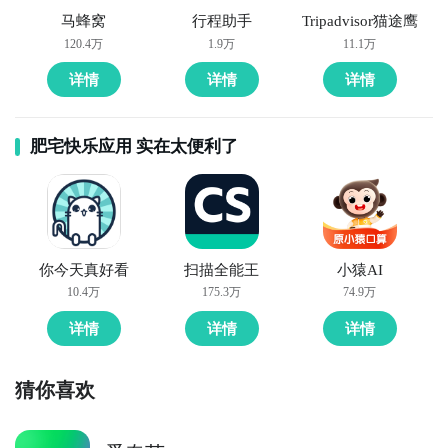
马蜂窝
行程助手
Tripadvisor猫途鹰
120.4万
1.9万
11.1万
详情
详情
详情
肥宅快乐应用 实在太便利了
你今天真好看
扫描全能王
小猿AI
10.4万
175.3万
74.9万
详情
详情
详情
猜你喜欢