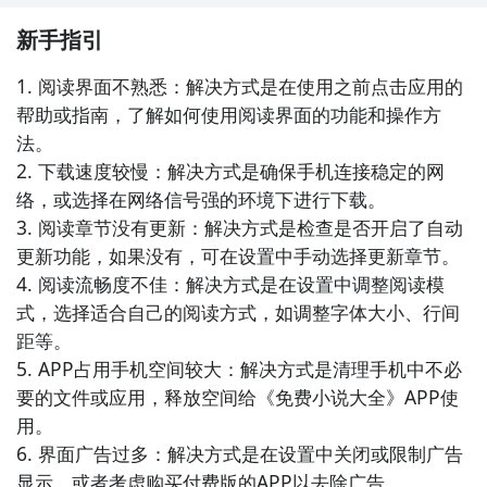
验，带给你愉快的阅读时光。

新手指引
5. 《书名》- 这款小说阅读APP提供了大量优质小说资
1. 阅读界面不熟悉：解决方式是在使用之前点击应用的
源，内容涵盖了各类题材，让你在手机上随时随地享受
帮助或指南，了解如何使用阅读界面的功能和操作方
精彩的阅读体验。

法。

2. 下载速度较慢：解决方式是确保手机连接稳定的网
6. 《阅读乐趣》- 这款新闻阅读APP不仅提供了全面的
络，或选择在网络信号强的环境下进行下载。

新闻资讯，还拥有丰富的小说资源，让你可以一边获取
3. 阅读章节没有更新：解决方式是检查是否开启了自动
新闻动态，一边畅享小说的世界。

更新功能，如果没有，可在设置中手动选择更新章节。

4. 阅读流畅度不佳：解决方式是在设置中调整阅读模
7. 《小说天堂》- 这款小说阅读APP提供了大量的小说
式，选择适合自己的阅读方式，如调整字体大小、行间
资源，包括经典名著、热门畅销书、网络小说等，满足
距等。

了用户对不同类型小说的阅读需求。

5. APP占用手机空间较大：解决方式是清理手机中不必
要的文件或应用，释放空间给《免费小说大全》APP使
8. 《书海阅读》- 这款新闻阅读APP内置了丰富的小说
用。

资源，涵盖了各类题材和风格，为你打造一个个性化的
6. 界面广告过多：解决方式是在设置中关闭或限制广告
阅读空间。

显示，或者考虑购买付费版的APP以去除广告。
