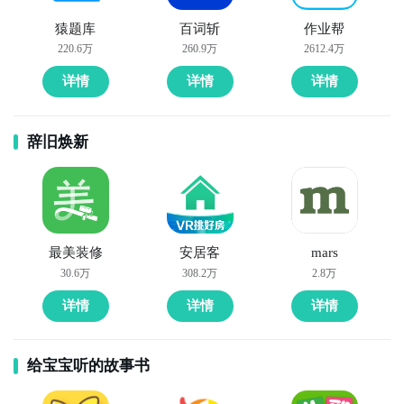
猿题库
百词斩
作业帮
220.6万
260.9万
2612.4万
详情
详情
详情
辞旧焕新
最美装修
安居客
mars
30.6万
308.2万
2.8万
详情
详情
详情
给宝宝听的故事书