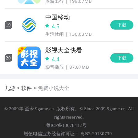
旅游出行
199.67MB
中国移动
下载
19
4.5
生活休闲
130.63MB
影视大全快看
下载
20
4.4
影音播放
87.87MB
九游
软件
免费小说大全
© 2009年 至今 9game.cn. 版权所有。© Since 2009 9game.cn. All
rights reserved.
粤ICP备13078412号
增值电信业务经营许可证： 粤B2-20130739