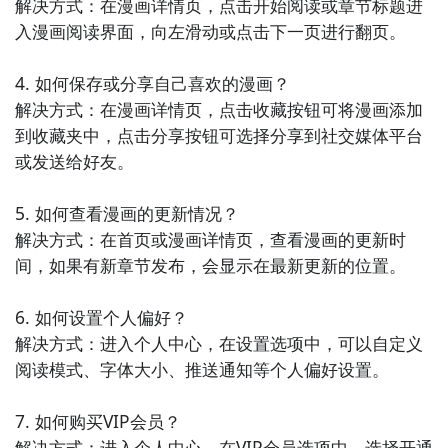
解决方式：在漫画详情页，点击开始阅读或章节标题进
入漫画阅读界面，向左滑动或点击下一页进行翻页。

6. 《知乎日报》- 这是一款集新闻资讯、故事分享和精
选问答于一体的APP。用户可以在这里获取到最新的社
4. 如何保存或分享自己喜欢的漫画？

会热点、科技趋势和文化观点，满足自己对于多样化内
解决方式：在漫画详情页，点击收藏按钮可将漫画添加
容的阅读需求。

到收藏夹中，点击分享按钮可选择分享到社交媒体平台
或发送给好友。

7. 《漫客栈》- 这款APP提供了大量的热门漫画作品，
包括国内外经典和新锐作品。用户可以在这里浏览、阅
5. 如何查看漫画的更新情况？

读和分享自己喜欢的漫画，还可以参与到漫画社区中与
解决方式：在首页或漫画详情页，查看漫画的更新时
其他漫迷交流互动。

间，如果有新章节发布，会显示在最新更新的位置。

8. 《豆瓣阅读》- 这是一款综合性的阅读应用，提供了
6. 如何设置个人偏好？

各类图书、杂志和文学作品。用户可以在这里发现新的
解决方式：进入个人中心，在设置选项中，可以自定义
阅读兴趣、获取推荐书单和与其他读者交流分享读书心
阅读模式、字体大小、推送通知等个人偏好设置。

得。

7. 如何购买VIP会员？

9. 《布卡漫画》- 这款APP汇集了大量的漫画作品，包
解决方式：进入个人中心，在VIP会员选项中，选择开通