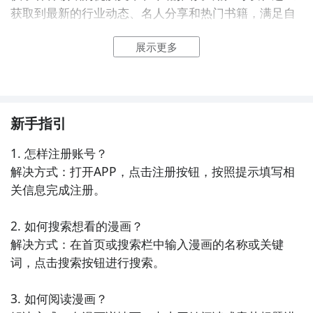
获取到最新的行业动态、名人分享和热门书籍，满足自
己的阅读需求。

展示更多
3. 《快看漫画》- 这款APP汇集了大量的原创漫画作
品，涵盖了恋爱、玄幻、校园等多个题材。用户可以在
这里畅享精彩的漫画故事，还可以与其他漫迷交流、评
论和分享自己的喜好。

新手指引
1. 怎样注册账号？

4. 《网易云阅读》- 这是一款全面的新闻阅读应用，提
解决方式：打开APP，点击注册按钮，按照提示填写相
供了各类热门资讯、专栏文章和优质图书。用户可以在
关信息完成注册。

这里获取到最新的新闻动态、文化时评和热门小说，满
足自己的阅读需求。

2. 如何搜索想看的漫画？

解决方式：在首页或搜索栏中输入漫画的名称或关键
5. 《腾讯动漫》- 这款APP拥有丰富的漫画资源，包括
词，点击搜索按钮进行搜索。

国内外热门漫画作品和原创漫画。用户可以在这里阅读
到经典的漫画系列，还可以参与到漫画社区中，与其他
3. 如何阅读漫画？

漫画爱好者交流互动。
