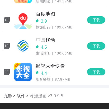
新闻阅读
141.39MB
百度地图
下载
18
3.9
旅游出行
199.67MB
中国移动
下载
19
4.5
生活休闲
130.66MB
影视大全快看
下载
20
4.4
影音播放
87.87MB
九游
软件
咚漫漫画 v3.0.9.5