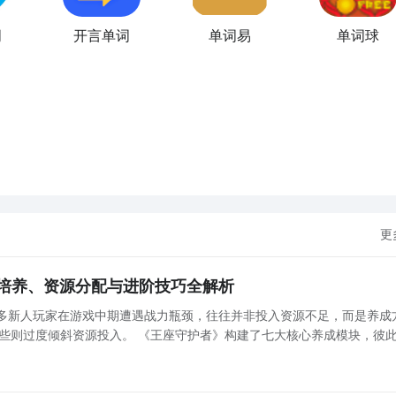
词
开言单词
单词易
单词球
更
培养、资源分配与进阶技巧全解析
许多新人玩家在游戏中期遭遇战力瓶颈，往往并非投入资源不足，而是养成
些则过度倾斜资源投入。 《王座守护者》构建了七大核心养成模块，彼
同、环环相扣，必须同步推进，任意一条线滞后都将导致整体战力出现结构性短板： 以下将逐项