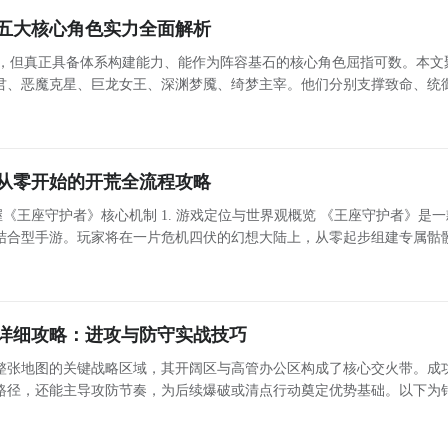
五大核心角色实力全面解析
大，但真正具备体系构建能力、能作为阵容基石的核心角色屈指可数。本文
君、恶魔克星、巨龙女王、深渊梦魇、绮梦主宰。他们分别支撑致命、统
从零开始的开荒全流程攻略
 游戏定位与世界观概览 《王座守护者》是一款融
结合型手游。玩家将在一片危机四伏的幻想大陆上，从零起步组建专属骷
将领，逐步拓展疆域、击败强敌、参与跨服竞争。游戏支持服务器冠名权
详细攻略：进攻与防守实战技巧
整张地图的关键战略区域，其开阔区与高管办公区构成了核心交火带。成
路径，还能主导攻防节奏，为后续爆破或清点行动奠定优势基础。以下为
银行二楼的实战打法详解，帮助玩家提升突袭效率与作战成功率。 银行二楼地形结构与