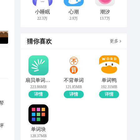
小睡眠
心潮
潮汐
22.3万
2.9万
13.7万
猜你喜欢
更多
扇贝单词英语版
不背单词
单词鸭
223.86MB
121.85MB
192.31MB
详情
详情
详情
帮
评
单词块
128.37MB