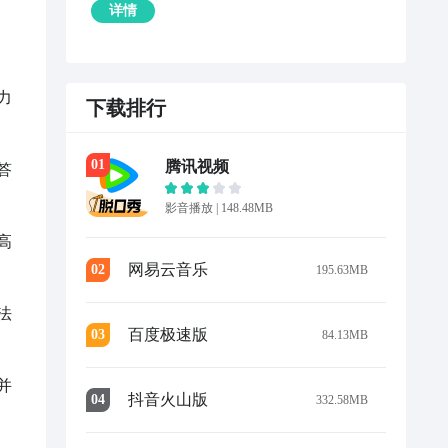
详情
力
下载排行
0
1
腾讯视频
答
影音播放
|
148.48MB
高
网易云音乐
0
2
195.63MB
法
百度极速版
0
3
84.13MB
并
抖音火山版
0
4
332.58MB