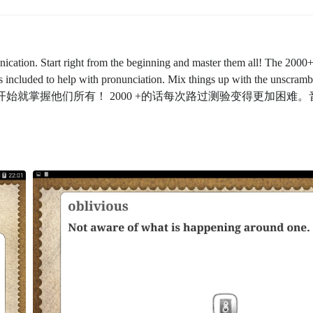
cation. Start right from the beginning and master them all! The 2000+
 included to help with pronunciation. Mix things up with the unscrambl
开始就掌握他们所有！ 2000 +的话每次路过测验变得更加困难。