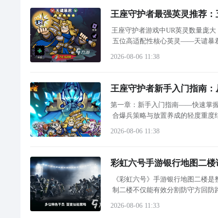
王座守护者最强英灵推荐：
王座守护者游戏中UR英灵数量庞
五位高适配性核心英灵——天谴暴
2026-08-06 11:38
王座守护者新手入门指南：
第一章：新手入门指南——快速掌握《王座守护者》核心机制 1.
合爆兵策略与放置养成的轻度重度
团，召唤并培养各具特色的英灵
2026-08-06 11:38
彩虹六号手游银行地图二楼
《彩虹六号》手游银行地图二楼是
制二楼不仅能有效分割防守方回防
2026-08-06 11:33