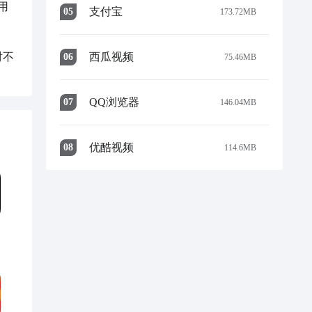
用
支付宝
0
5
173.72MB
西瓜视频
对不
0
6
75.46MB
QQ浏览器
0
7
146.04MB
优酷视频
0
8
114.6MB