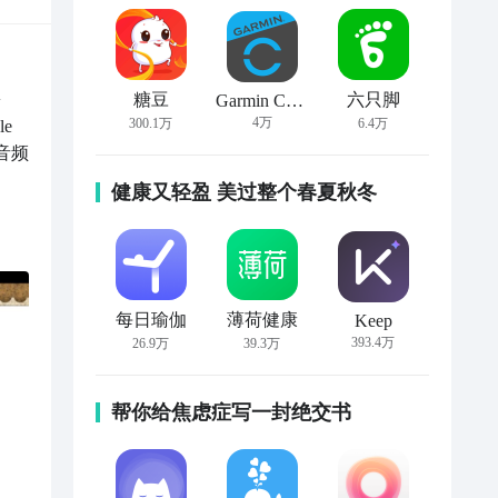
 
糖豆
六只脚
Garmin Connect
4万
300.1万
6.4万
e 
音频
健康又轻盈 美过整个春夏秋冬
每日瑜伽
薄荷健康
Keep
393.4万
26.9万
39.3万
帮你给焦虑症写一封绝交书