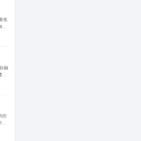
聚焦
御、
元素三大主流阵营的战术逻辑，掌握其定位与机制，即可快速理解绝大多数主流阵容的设计思路与协同原理。 一
髅军
争
功控
针对
战术价值 银行地图共划