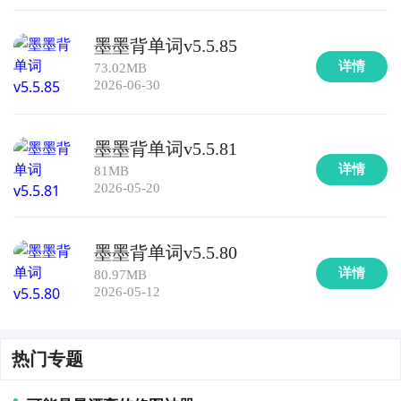
和应用能力。

墨墨背单词v5.5.85
8. 《GRE单词背诵助手》：为GRE考试准备而设计的
详情
73.02MB
APP，包含了GRE考试中常见的单词和短语，并提供了
2026-06-30
详细的释义和用法。用户可以通过各种练习和模拟考试
来提高词汇掌握程度。

墨墨背单词v5.5.81
9. 《日语单词宝典》：针对学习日语的用户，提供了丰
详情
81MB
富的日语单词和短语背诵功能。用户可以根据自己的日
2026-05-20
语水平和学习需求，选择不同的学习模式和练习方式。

墨墨背单词v5.5.80
10. 《韩语学习助手》：这款APP提供了韩语单词和短
详情
80.97MB
语的背诵和练习功能，适合对韩语感兴趣或正在学习韩
2026-05-12
语的用户。用户可以通过听力、口语、阅读和写作等练
习来提高韩语学习效果。
热门专题