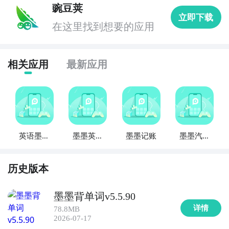
APP，包含了四级考试中常见的单词和短语，并提供了
豌豆荚
立即下载
详细的解释和例句。用户可以通过各种练习和测试来提
在这里找到想要的应用
高单词记忆和应用能力。

5. 《六级英语单词宝典》：这款APP针对六级考试准
相关应用
最新应用
备，提供了高频单词和短语的背诵和练习。用户可以通
过不同的学习模式，如听写、选择和填空等，巩固单词
记忆。

6. 《托福词汇宝典》：为托福考试准备而设计的APP，
英语墨墨
墨墨英语
墨墨记账
墨墨汽车
包含了托福考试中常见的单词和短语，并提供了详细的
单词
单词
助手
解释和例句。用户可以通过各种练习和模拟考试来提升
词汇水平。

历史版本
7. 《雅思英语单词宝典》：适用于雅思考试备考的
墨墨背单词v5.5.90
APP，提供了雅思考试所需的高频单词和短语。用户可
详情
78.8MB
以通过听力、口语、阅读和写作等练习来巩固单词记忆
2026-07-17