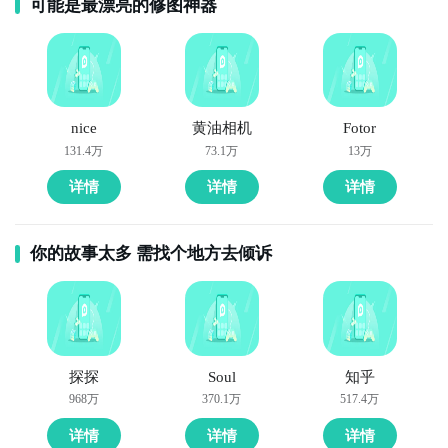
可能是最漂亮的修图神器
nice
黄油相机
Fotor
131.4万
73.1万
13万
详情
详情
详情
你的故事太多 需找个地方去倾诉
探探
Soul
知乎
968万
370.1万
517.4万
详情
详情
详情