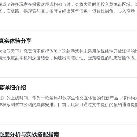
完成？许多玩家在探索这座虚构都市时，会将大量时间投入莫戈街区域。
区，石板路、拱形窗与复古招牌交织出繁华假象；但转过街角、步入窄巷
处势力频繁交接——滚石帮的涂鸦、狼人组织的隐秘标记、未登记的地下
信号，
真实体验分享
大侠闯天下》究竟值不值得体验？这款游戏并未采用传统线性开放江湖的
与无限流副本机制深度结合，构建出高随机性、强策略性的动态冒险体系
人穿梭于多元世界，在不断承接并完成各类任务的过程中，习得全新武学、
稀有
容详细介绍
划》的上线时间。作为一款聚焦AI数字生命交互体验的创新产品，该作尚
未释放测试或公测的具体安排。目前，玩家可通过文中提供的预约通道提
布时第一时间获取通知。本作以具备长期记忆能力的AI角色为核心，致力
建
强度分析与实战搭配指南