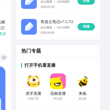
详情
办公商务
|
143.66MB
2026-05-10
有道云笔记
v7.5.711
具赋
详情
笔记
办公商务
|
143.63MB
2026-04-08
脑端
更多
记录
热门专题
、知
实现
记事本
打开手机看直播
虎牙直播
花椒直播
来疯
1166.7万
351.9万
58.4万