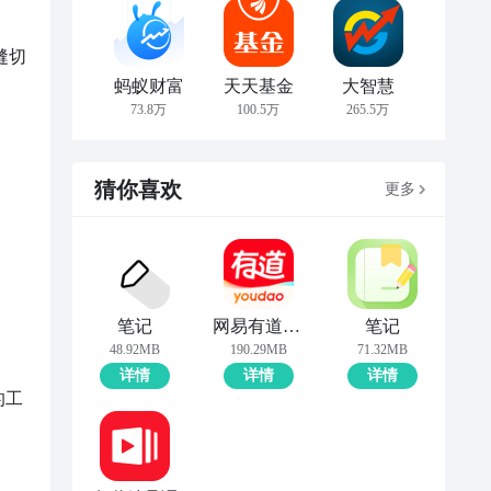
缝切
蚂蚁财富
天天基金
大智慧
73.8万
100.5万
265.5万
猜你喜欢
更多
笔记
网易有道词典
笔记
48.92MB
190.29MB
71.32MB
详情
详情
详情
的工