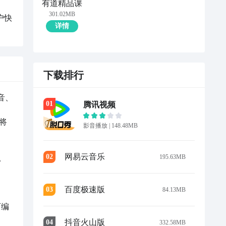
有道精品课
301.02MB
户快
详情
下载排行
音、
0
1
腾讯视频
将
影音播放
|
148.48MB
网易云音乐
0
2
195.63MB


百度极速版
0
3
84.13MB
可编
抖音火山版
0
4
332.58MB