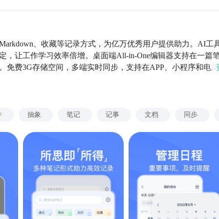
rkdown、收藏等记录方式，为亿万优秀用户提供助力。AI工
让工作学习效率倍增。桌面端All-in-One编辑器支持在一篇
。免费3G存储空间，多端实时同步，支持在APP、小程序和电
有备忘录、记事本、日记本、笔记本、网盘、扫描仪、录音笔、
习：Markdown、扫描、语音、手写等多种记录方式满足不同场景的
料云端存储，实时备份，随时随地查看编辑和分享； 微信、微博
目录管理文档，多端实时同步备份；OCR智能文字识别，轻松
件
抽象
笔记
记事
文档
同步
等重要材料；效率模板、日历、待办，帮你合理规划时间。