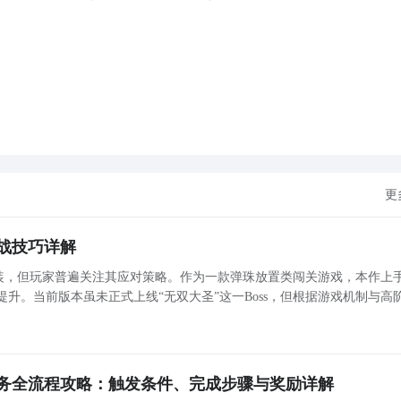
更
战技巧详解
未实装，但玩家普遍关注其应对策略。作为一款弹珠放置类闯关游戏，本作上
升。当前版本虽未正式上线“无双大圣”这一Boss，但根据游戏机制与高
卡设计逻辑，可提前构建针对性阵容与操作思路，为后续更新做好准备。 基础入门：首关流程与英雄
务全流程攻略：触发条件、完成步骤与奖励详解