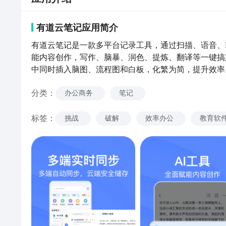
有道云笔记
应用
简介
有道云笔记是一款多平台记录工具，通过扫描、语音、Ma
能内容创作，写作、脑暴、润色、提炼、翻译等一键搞定，
中同时插入脑图、流程图和白板，化繁为简，提升效率
查看、编辑和分享笔记。下载有道云笔记，等于同时拥
分类
：
office、Markdown等多项技能！助力高效工作和学
办公商务
笔记
需求；AI工具快速生成所需内容，省时省力；文档资
乎等优质内容一键收藏到笔记，随心标注和编辑；多级
标签
：
挑战
破解
效率办公
教育软
图片到文字笔记的转换；一键扫描快速保存证件、合同