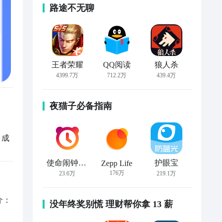
路途不无聊
王者荣耀
QQ阅读
狼人杀
4399.7万
712.2万
439.4万
夜猫子必备指南
，成
使命闹钟Alarmy
护眼宝
Zepp Life
176万
23.6万
219.1万
：

没年终奖别慌 理财帮你拿 13 薪