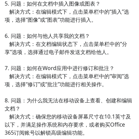
5. 问题：如何在文档中插入图像或图表？

7. 《腾讯文档》- 腾讯文档是一款支持实时协作的在线
   解决方式：在编辑模式下，点击菜单栏中的“插入”选
文档工具，它与Microsoft Word的界面和功能相似，提
项，选择“图像”或“图表”功能进行插入。

供了强大的文字编辑和格式调整功能。您可以与团队成
员一起编辑和共享文档，提高办公效率。

6. 问题：如何与他人共享我的文档？

   解决方式：在文档编辑状态下，点击菜单栏中的“分
8. 《爱奇艺文档》- 爱奇艺文档是一款免费的办公文档
享”选项，选择通过电子邮件发送文档给他人。

处理工具，它支持多种文件格式，包含文字处理、电子
表格和演示文稿等功能。它与Microsoft Word兼容，提
7. 问题：如何在Word应用中进行修订和批注？

供了丰富的编辑工具，方便您进行办公文档的编辑和管
   解决方式：在编辑模式下，点击菜单栏中的“审阅”选
理。

项，选择“修订”或“批注”功能进行相关操作。

9. 《小米文档》- 小米文档是小米公司推出的一款办公
8. 问题：为什么我无法在移动设备上查看、创建和编辑
文档处理工具，具有与Microsoft Word相似的界面和功
文档？

能。它支持多种文件格式的编辑和转换，提供了丰富的
   解决方式：确保您的移动设备屏幕尺寸在10.1英寸及
模板和编辑工具，满足您的办公需求。

以下，并满足操作系统和内存要求，或者购买Office 
365订阅账号以解锁高级编辑功能。

10. 《华为文档》- 华为文档是华为公司开发的一款办公