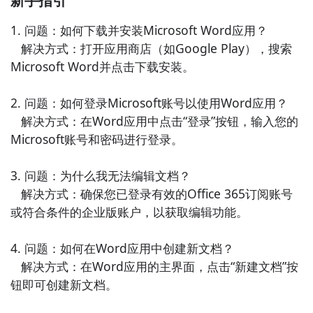
新手指引
以随时随地查看和编辑您的办公资料。

1. 问题：如何下载并安装Microsoft Word应用？

   解决方式：打开应用商店（如Google Play），搜索
4. 《印象笔记》- 印象笔记是一款知名的笔记和文档管
Microsoft Word并点击下载安装。

理工具，它提供了强大的文字编辑和排版功能，支持插
入图片、表格和图表等元素。您可以使用印象笔记记录
2. 问题：如何登录Microsoft账号以使用Word应用？

和整理您的办公资料，并随时进行查看和编辑。

   解决方式：在Word应用中点击“登录”按钮，输入您的
Microsoft账号和密码进行登录。

5. 《百度文库》- 百度文库是一款在线文档查阅和编辑
工具，它包含了丰富的文档资源和模板，您可以通过搜
3. 问题：为什么我无法编辑文档？

索和上传文档进行查阅和编辑。它与Microsoft Word的
   解决方式：确保您已登录有效的Office 365订阅账号
兼容性良好，可以方便地进行文档的创建和编辑。

或符合条件的企业版账户，以获取编辑功能。

6. 《天天PPT》- 天天PPT是一款专业的演示文稿制作工
4. 问题：如何在Word应用中创建新文档？

具，它提供了丰富的模板和编辑工具，让您可以轻松创
   解决方式：在Word应用的主界面，点击“新建文档”按
建漂亮的演示文稿。您可以使用天天PPT创建和编辑您
钮即可创建新文档。

的办公演示，展示专业的效果。
