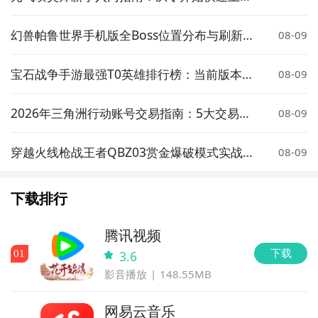
玩法攻略
幻兽帕鲁世界手机版全Boss位置分布与刷新点
08-09
详解
宝石战争手游最强T0英雄排行榜：当前版本高
08-09
胜率核心角色推荐
2026年三角洲行动账号交易指南：5大交易平
08-09
台安全卖号全流程解析
穿越火线枪战王者QBZ03赏金爆破模式实战表
08-09
现与武器评测
下载排行
腾讯视频
下载
0
1
3.6
影音播放
148.55MB
网易云音乐