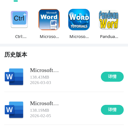
Ctrl:
Microsoft
Microsoft
Panduan
Microsoft
Word
Word
Microsoft
Word
Tutorial
Tutorials
Word
历史版本
Shortcuts
Microsoft
Wordv16.0.19725.20108
详情
138.43MB
2026-03-03
Microsoft
Wordv16.0.19628.20132
详情
138.19MB
2026-02-05