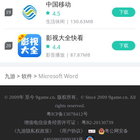
中国移动
下载
19
4.5
生活休闲
130.63MB
影视大全快看
下载
20
4.4
影音播放
87.87MB
九游
软件
Microsoft Word
© 2009年 至今 9game.cn. 版权所有。© Since 2009 9game.cn. All
rights reserved.
粤ICP备13078412号
增值电信业务经营许可证： 粤B2-20130739
《九游隐私权政策》
《用户协议》
粤公网安备
44010602000283号