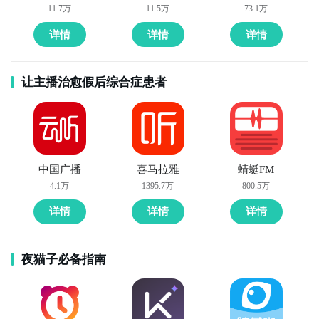
11.7万
11.5万
73.1万
详情
详情
详情
让主播治愈假后综合症患者
中国广播
喜马拉雅
蜻蜓FM
4.1万
1395.7万
800.5万
详情
详情
详情
夜猫子必备指南