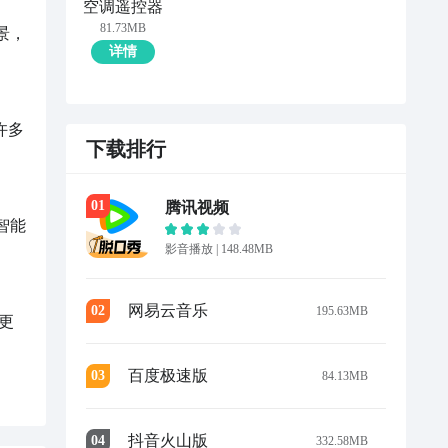
空调遥控器
81.73MB
详情
下载排行
0
1
腾讯视频
影音播放
|
148.48MB
网易云音乐
0
2
195.63MB
百度极速版
0
3
84.13MB
抖音火山版
0
4
332.58MB