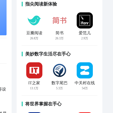
指尖阅读新体验
豆瓣阅读
简书
爱范儿
26.8万
26.3万
2.9万
美妙数字生活尽在手心
IT之家
数字尾巴
中关村在线
13.1万
5.3万
54万
将世界掌握在手心