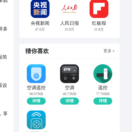
央视新闻
人民日报
红板报
47.6万
35.9万
31.8万
猜你喜欢
更多
空调遥控
空调
遥控
96.97MB
46.73MB
77.76MB
详情
详情
详情