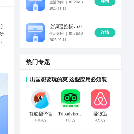
详情
生活休闲
|
87.29MB
2025-11-13
空调遥控板
v5.0
控】
详情
所
生活休闲
|
81.91MB
2025-05-14
，
热门专题
出国想要玩的爽 这些应用必须装
有道翻译官
Tripadvisor猫途鹰
爱彼迎
188.4万
11.1万
42.3万