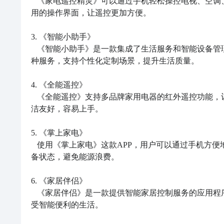
   《家电遥控精灵》可以通过手机轻松操控电视、空调、机顶盒等家庭电器设备。该应用支持多品牌、多型号，提供简单易
用的操作界面，让遥控更加方便。

3. 《智能小助手》

   《智能小助手》是一款集成了生活服务和智能设备管理的手机应用，为用户提供智能照明、温度调节、空气质量监测等多
种服务，支持个性化定制场景，提升生活质量。

4. 《全能遥控》

   《全能遥控》支持多品牌家用电器的红外遥控功能，让用户只需一个APP即可控制家中电器，告别繁杂的遥控器。界面简
洁友好，容易上手。

5. 《掌上家电》

   使用《掌上家电》这款APP，用户可以通过手机方便地控制家电设备，实现远程开关、调节温度等功能，同时还能查看设
备状态，避免能源浪费。

6. 《家居伴侣》

   《家居伴侣》是一款提供智能家居控制服务的应用程序。通过它，用户可以远程控制家中的电灯、窗帘、空调等设备，享
受智能便利的生活。
