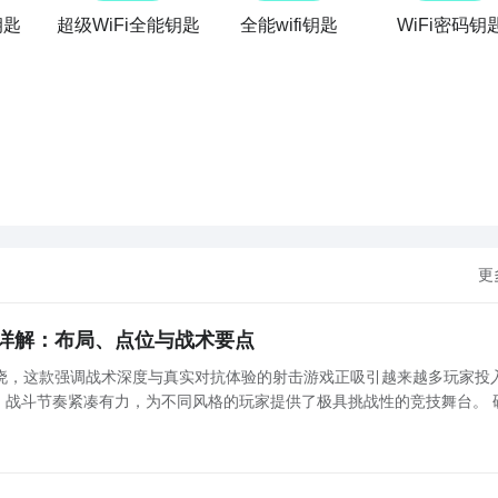
钥匙
超级WiFi全能钥匙
全能wifi钥匙
WiFi密码钥
更
详解：布局、点位与战术要点
晓，这款强调战术深度与真实对抗体验的射击游戏正吸引越来越多玩家投
，战斗节奏紧凑有力，为不同风格的玩家提供了极具挑战性的竞技舞台。 
向：地图设计逻辑解析 本作地图以战术功能性为核心出发点，涵盖硬核对枪、经典爆破、团队协作