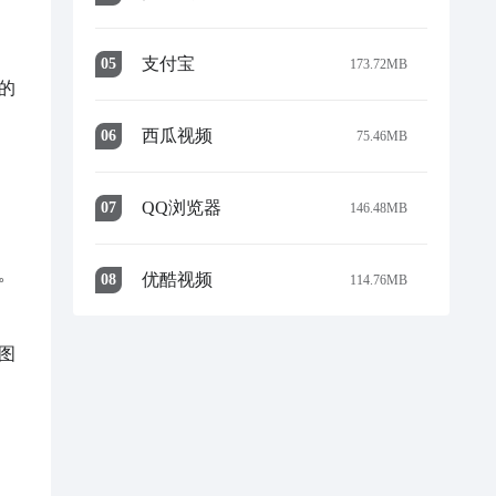
支付宝
0
5
173.72MB
的
西瓜视频
0
6
75.46MB
QQ浏览器
0
7
146.48MB


优酷视频
0
8
114.76MB
图