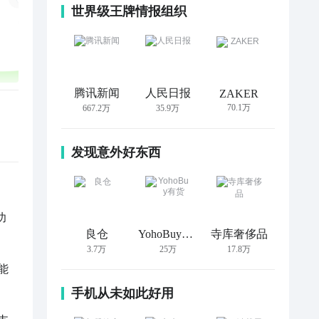
世界级王牌情报组织
腾讯新闻
人民日报
ZAKER
70.1万
667.2万
35.9万
发现意外好东西
功
良仓
YohoBuy有货
寺库奢侈品
3.7万
25万
17.8万
能
手机从未如此好用