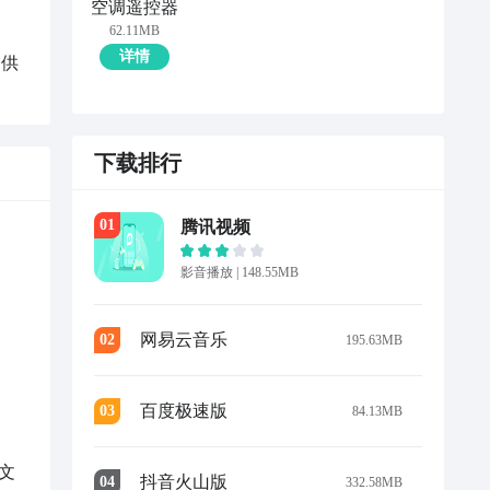
空调遥控器
62.11MB
详情
提供
下载排行
0
1
腾讯视频
影音播放
|
148.55MB
网易云音乐
0
2
195.63MB
百度极速版
0
3
84.13MB
文
抖音火山版
0
4
332.58MB