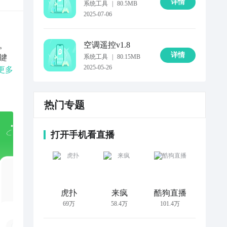
详情
系统工具
|
80.5MB
2025-07-06
空调遥控
v1.8
。
详情
键
系统工具
|
80.15MB
2025-05-26
更多
心
语
热门专题
机
打开手机看直播
虎扑
来疯
酷狗直播
69万
58.4万
101.4万