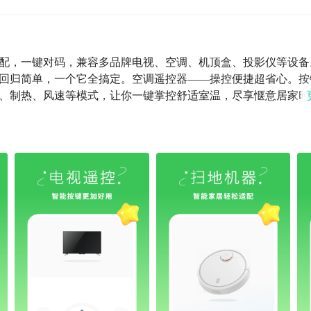
配，一键对码，兼容多品牌电视、空调、机顶盒、投影仪等设备
回归简单，一个它全搞定。空调遥控器——操控便捷超省心。按
、制热、风速等模式，让你一键掌控舒适室温，尽享惬意居家时
、音量调节一键到位，还能快速切换信号源、开启智能功能。随
能遥控器——突破传统，手机变身万能遥控器，兼容多样家电。
论在家还是外出，动动手指或开口说话，轻松掌控全屋家电。手