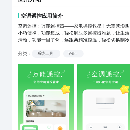
空调遥控
应用
简介
空调遥控：万能遥控器——家电操控救星！无需繁琐匹
小巧便携，功能集成，轻松解决多遥控器难题，让生活
清晰，功能一目了然，远距离精准控温，轻松切换制冷
光。电视遥控器——观影好拍档！按键布局合理，频道
分类
：
切换节目，沉浸精彩影视世界，轻松畅享大屏娱乐。智
系统工具
WiFi
音操控、远程控制超便捷，还能设置智能场景联动。无
万能遥控器，空调电视一键开启智能匹配！