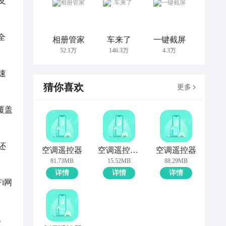
支
全
相册管家
车来了
一键截屏
52.1万
146.3万
4.3万
速
猜你喜欢
更多
覆盖
还
空调遥控器
空调遥控器+
空调遥控器
81.73MB
15.52MB
88.29MB
详情
详情
详情
i网
。