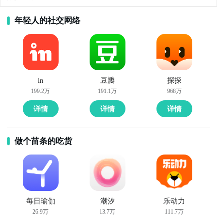
年轻人的社交网络
in
豆瓣
探探
199.2万
191.1万
968万
详情
详情
详情
做个苗条的吃货
每日瑜伽
潮汐
乐动力
26.9万
13.7万
111.7万