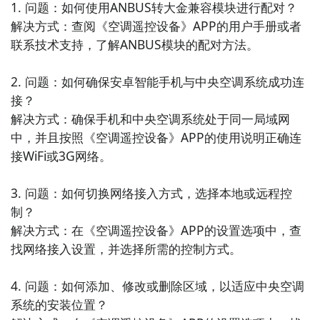
1. 问题：如何使用ANBUS转大金兼容模块进行配对？

间，让你更好地管理时间和任务。

解决方式：查阅《空调遥控设备》APP的用户手册或者
联系技术支持，了解ANBUS模块的配对方法。

6. 《闹钟》- 这款APP可以设置多个闹钟，帮助你起
床、提醒重要事件或定时提醒。可以选择各种闹钟音乐
2. 问题：如何确保安卓智能手机与中央空调系统成功连
和震动方式，让你精准起床。

接？

解决方式：确保手机和中央空调系统处于同一局域网
7. 《记事本》- 这款APP可以帮助你记录和管理各种备
中，并且按照《空调遥控设备》APP的使用说明正确连
忘录和便签。可以分类整理笔记，提供搜索和分享功
接WiFi或3G网络。

能，方便又实用。

3. 问题：如何切换网络接入方式，选择本地或远程控
8. 《电子尺子》- 这款APP可以将手机屏幕变成一个尺
制？

子，帮助你测量物体的长度和尺寸。可以切换不同单位
解决方式：在《空调遥控设备》APP的设置选项中，查
和精度，非常方便实用。

找网络接入设置，并选择所需的控制方式。

9. 《音乐闹钟》- 这款APP可以将你喜爱的音乐设为闹
4. 问题：如何添加、修改或删除区域，以适应中央空调
钟铃声，让你在欢快的音乐中醒来。可以设置多个闹钟
系统的安装位置？

和音乐播放方式，让你每天都有好心情。
