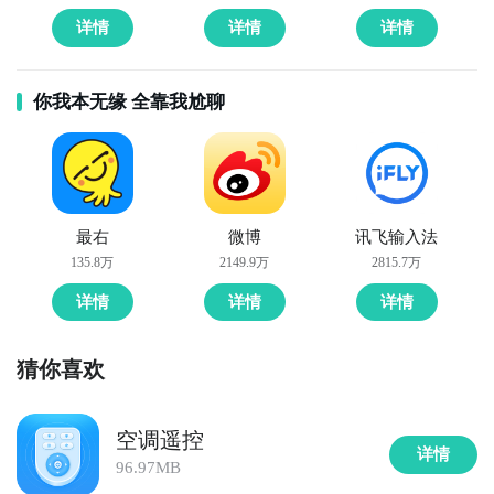
详情
详情
详情
你我本无缘 全靠我尬聊
最右
微博
讯飞输入法
135.8万
2149.9万
2815.7万
详情
详情
详情
猜你喜欢
空调遥控
详情
96.97MB