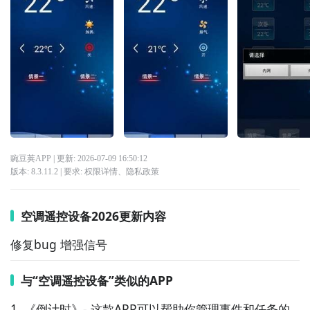
豌豆荚APP
| 更新:
2026-07-09 16:50:12
版本:
8.3.11.2
| 要求:
权限详情
、
隐私政策
空调遥控设备2026更新内容
修复bug 增强信号
与“空调遥控设备”类似的APP
1. 《倒计时》- 这款APP可以帮助你管理事件和任务的