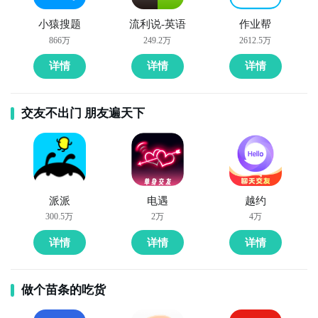
8. 《快递查询》：这款APP可以帮助你查询快递的物流
信息，让你随时了解包裹的状态和预计送达时间，方便
小猿搜题
流利说-英语
作业帮
866万
249.2万
2612.5万
你安排接收。

详情
详情
详情
9. 《记账本》：这款APP可以帮助你记录和管理个人收
支情况，让你清楚掌握自己的财务状况，方便理财和预
交友不出门 朋友遍天下
算。

10. 《笑话大全》：这款APP提供了各种搞笑的笑话和
段子，让你在生活中放松心情，享受欢乐和幽默。
派派
电遇
越约
300.5万
2万
4万
详情
详情
详情
做个苗条的吃货