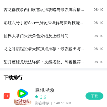
教程
古龙群侠录西门吹雪玩法攻略与最强阵容搭配
08-10
推荐
彩虹六号手游Ash干员玩法详解与灰烬技能实
08-10
战指南
仙界大掌门朱厌角色介绍及上线时间
08-10
龙之谷启程贤者天赋加点推荐：最强输出与辅
08-10
助流派选择指南
望月鳌鲤龙玩法详解：技能搭配、阵容推荐与
08-10
实战技巧
下载排行
腾讯视频
下载
0
1
3.6
影音播放
148.55MB