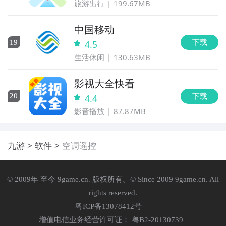
旅游出行
199.67MB
中国移动
下载
19
4.5
生活休闲
130.63MB
影视大全快看
下载
20
4.4
影音播放
87.87MB
九游
软件
空调遥控
© 2009年 至今 9game.cn. 版权所有。© Since 2009 9game.cn. All
rights reserved.
粤ICP备13078412号
增值电信业务经营许可证： 粤B2-20130739