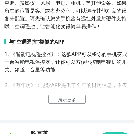
空调、投影仪、风扇、电灯、相机，等其他设备。如果
所在的位置是客厅或者办公室，可以选择其他对应的设
备来配置。请先确认您的手机含有远红外发射硬件支持
哦！空调遥控，让智能化变得简单易操作！
与“空调遥控”类似的APP
1. 《智能电视遥控器》：这款APP可以将你的手机变成
一台智能电视遥控器，让你可以方便地控制电视机的开
关、频道、音量等功能。

2. 《万年历》：这款APP提供了全年的日历信息，不仅
可以方便地查看日期和星期，还可以查看农历、节假日
展示更多
等信息，是你生活中必备的小工具。

3. 《实时天气预报》：这款APP提供了实时的天气信
息，包括温度、湿度、风向等，让你随时了解当地的天
气情况，并做好相应的准备。

豌豆荚