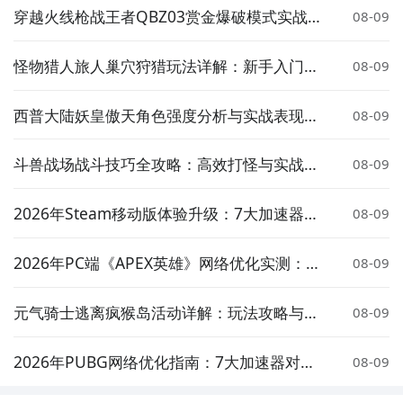
穿越火线枪战王者QBZ03赏金爆破模式实战表
08-09
现与武器评测
怪物猎人旅人巢穴狩猎玩法详解：新手入门与
08-09
高效率狩猎技巧
西普大陆妖皇傲天角色强度分析与实战表现评
08-09
测
斗兽战场战斗技巧全攻略：高效打怪与实战策
08-09
略详解
2026年Steam移动版体验升级：7大加速器对
08-09
比实测与低延迟方案推荐
2026年PC端《APEX英雄》网络优化实测：7
08-09
大加速器对比与低延迟方案推荐
元气骑士逃离疯猴岛活动详解：玩法攻略与奖
08-09
励介绍
2026年PUBG网络优化指南：7大加速器对比
08-09
实测与低延迟选择策略