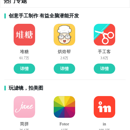
热门专题
创意手工制作 有益全脑潜能开发
堆糖
烘焙帮
手工客
61.7万
2.6万
3.6万
详情
详情
详情
玩滤镜，拍美图
简拼
Fotor
in