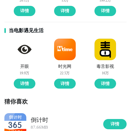
26.1万
13万
199.2万
详情
详情
详情
当电影遇见生活
开眼
时光网
毒舌影视
19.9万
22.5万
16万
详情
详情
详情
猜你喜欢
倒计时
详情
87.66MB