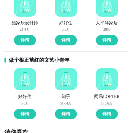
酷家乐设计师
好好住
太平洋家居
21.4万
5.5万
2885
详情
详情
详情
做个根正苗红的文艺小青年
好好住
知乎
网易LOFTER
5.5万
517.4万
173.6万
详情
详情
详情
猜你喜欢