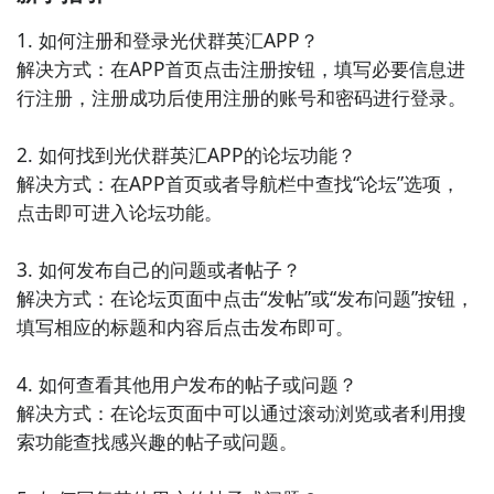
1. 如何注册和登录光伏群英汇APP？

4. 《能源前沿资讯》 - 这个APP为用户带来能源行业的
解决方式：在APP首页点击注册按钮，填写必要信息进
最新动态和前沿技术的资讯。光伏发展作为其中的重要
行注册，注册成功后使用注册的账号和密码进行登录。

内容之一，用户可以通过这个APP了解最新的光伏科研
成果和市场趋势。

2. 如何找到光伏群英汇APP的论坛功能？

解决方式：在APP首页或者导航栏中查找“论坛”选项，
5. 《可再生能源观察》 - 这款APP提供关于可再生能源
点击即可进入论坛功能。

领域的深度分析和解读，包括光伏发展的最新趋势和市
场前景。通过这个APP，用户可以了解到可再生能源行
3. 如何发布自己的问题或者帖子？

业的新闻和发展动态。

解决方式：在论坛页面中点击“发帖”或“发布问题”按钮，
填写相应的标题和内容后点击发布即可。

6. 《新能源行业报告》 - 这个APP每日更新关于新能源
行业的专业分析和市场报告，其中包括光伏产业的发展
4. 如何查看其他用户发布的帖子或问题？

趋势和投资机会。用户可以查看行业研究报告和市场分
解决方式：在论坛页面中可以通过滚动浏览或者利用搜
析，以便做出明智的投资决策。

索功能查找感兴趣的帖子或问题。

7. 《能源科技资讯》 - 这款APP提供能源科技领域的最