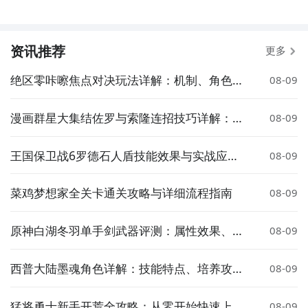
资讯推荐
更多
绝区零咔嚓焦点对决玩法详解：机制、角色与
08-09
实战技巧
漫画群星大集结佐罗与索隆连招技巧详解：高
08-09
伤害 combo 实战攻略
王国保卫战6罗德石人盾技能效果与实战应用
08-09
详解
菜鸡梦想家全关卡通关攻略与详细流程指南
08-09
原神白湖冬羽单手剑武器评测：属性效果、适
08-09
配角色与获取方式详解
西普大陆墨魂角色详解：技能特点、培养攻略
08-09
与实战表现
猛将勇士新手开荒全攻略：从零开始快速上手
08-09