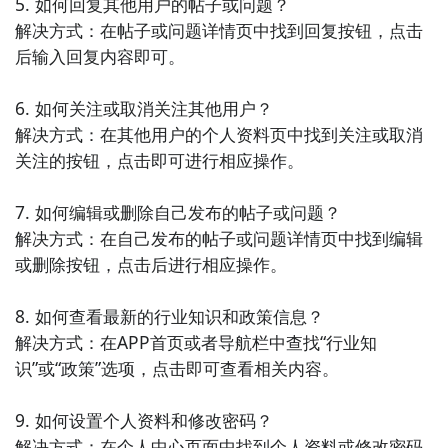
5. 如何回复其他用户的帖子或问题？

新资讯和技术突破，包括光伏技术的创新和发展趋势。
解决方式：在帖子或问题详情页中找到回复按钮，点击
用户可以通过这个APP获取到有关光伏科技的新闻报道
后输入回复内容即可。

和专家观点。

6. 如何关注或取消关注其他用户？

8. 《可再生能源新闻速递》 - 这个APP为用户提供关于
解决方式：在其他用户的个人资料页中找到关注或取消
可再生能源行业的及时新闻和重要事件的快讯。其中包
关注的按钮，点击即可进行相应操作。

括光伏产业的最新动态和政策变化，用户可以通过这个
APP随时追踪行业的最新动向。

7. 如何编辑或删除自己发布的帖子或问题？

解决方式：在自己发布的帖子或问题详情页中找到编辑
9. 《绿色科技资讯》 - 这款APP聚焦于绿色科技领域的
或删除按钮，点击后进行相应操作。

新闻和资讯，包括光伏发展的最新技术和应用案例。用
户可以通过这个APP了解到绿色科技的前沿动态和创新
8. 如何查看最新的行业知识和政策信息？

成果。

解决方式：在APP首页或者导航栏中查找“行业知
识”或“政策”选项，点击即可查看相关内容。

10. 《可再生能源新闻报道》 - 这个APP为用户提供关
于可再生能源行业的报道和深度分析，其中包括光伏产
9. 如何设置个人资料和修改密码？

业的新闻和市场研究。用户可以通过这个APP获取到全
解决方式：在个人中心页面中找到个人资料或修改密码