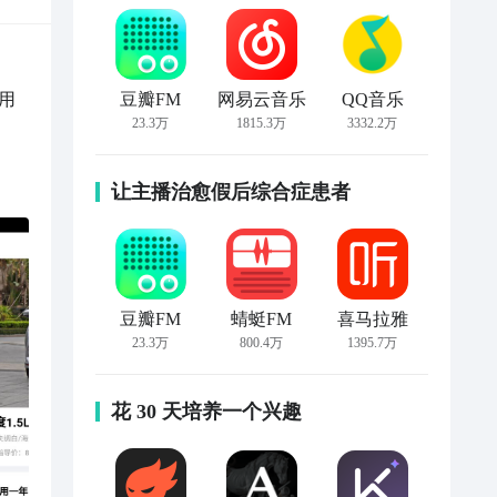
用
豆瓣FM
网易云音乐
QQ音乐
23.3万
1815.3万
3332.2万
让主播治愈假后综合症患者
豆瓣FM
蜻蜓FM
喜马拉雅
23.3万
800.4万
1395.7万
花 30 天培养一个兴趣