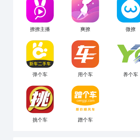
撩撩主播
爽撩
微撩
弹个车
用个车
养个车
挑个车
蹭个车