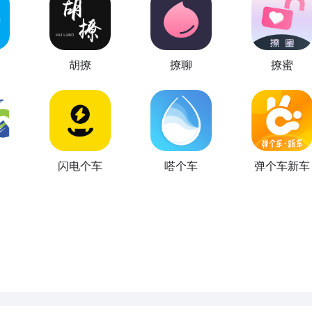
胡撩
撩聊
撩蜜
闪电个车
嗒个车
弹个车新车