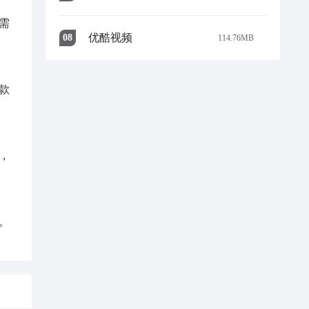
需
优酷视频
0
8
114.76MB
款
，
。