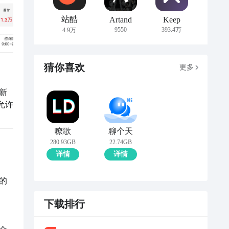
站酷
Artand
Keep
9550
393.4万
4.9万
猜你喜欢
更多
新
允许
嘹歌
聊个天
280.93GB
22.74GB
详情
详情
的
下载排行