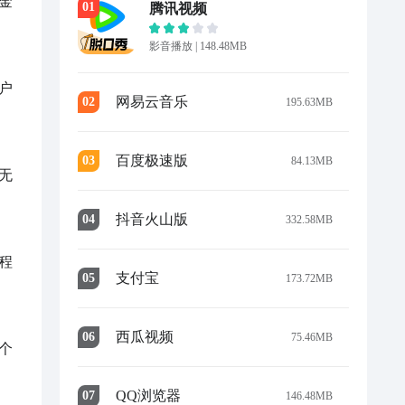
金
0
1
腾讯视频
影音播放
|
148.48MB
户
网易云音乐
0
2
195.63MB
百度极速版
0
3
84.13MB
无
抖音火山版
0
4
332.58MB
程
支付宝
0
5
173.72MB
西瓜视频
0
6
75.46MB
个
QQ浏览器
0
7
146.48MB