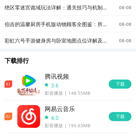
绝区零迷宫诡域玩法详解：通关技巧与机制解
08-08
析
伯吉的温馨厨房手机版动物顾客全图鉴：所有
08-08
可接待的萌宠角色汇总
彩虹六号手游健身房与卧室地图点位详解及实
08-08
战攻略
下载排行
腾讯视频
下载
0
1
3.6
影音播放
148.55MB
网易云音乐
下载
0
2
4.0
影音播放
195.63MB