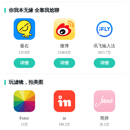
你我本无缘 全靠我尬聊
最右
微博
讯飞输入法
135.8万
2148.6万
2815.7万
详情
详情
详情
玩滤镜，拍美图
Fotor
in
简拼
13万
199.2万
26.1万