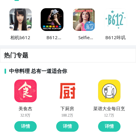
相机b612
B612
Selfie
B612咔叽
Selfie
b612
热门专题
中华料理 总有一道适合你
美食杰
下厨房
菜谱大全每日烹
32.9万
188.2万
12.7万
详情
详情
详情