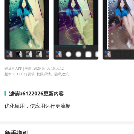
豌豆荚APP
| 更新:
2026-07-09 16:50:12
版本:
8.3.11.2
| 要求:
权限详情
、
隐私政策
滤镜b6122026更新内容
优化应用，使应用运行更流畅
新手指引