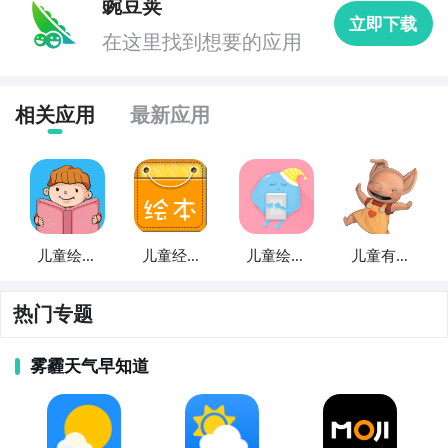
豌豆荚
6. 《宝宝磨耳朵》：该APP提供了各种寓教于乐的绘本
立即下载
故事、儿歌、音效和互动游戏，帮助宝宝们开发听觉感
在这里找到想要的应用
知和语言表达能力。

相关应用
最新应用
7. 《亲子手工DIY》：这个APP为家长提供了一系列简
单有趣的手工制作教程，让家长和孩子们一起动手创
作，增加亲子互动和创造力的培养。

8. 《儿童英语启蒙》：这款APP通过生动有趣的英语动
画、儿歌和游戏帮助孩子们初步接触英语，培养他们的
儿童绘本
儿童经典
儿童绘本
儿童有声
听说能力和语言学习兴趣。

故事
绘本故事
故事集
故事绘本
热门专题
9. 《儿童益智游戏乐园》：该APP提供了多样化的益智
游戏，涵盖认知、逻辑、记忆等方面，旨在激发孩子们
雾霾天气早知道
的思维能力和智力发展。

10. 《亲子音乐派对》：这个APP为家庭提供了各种音