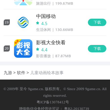
旅游出行
199.67MB
中国移动
下载
19
4.5
生活休闲
130.66MB
影视大全快看
下载
20
4.4
影音播放
87.87MB
九游
软件
儿童动画绘本故事
© 2009年 至今 9game.cn. 版权所有。© Since 2009 9game.cn. All
rights reserved.
粤ICP备13078412号
增值电信业务经营许可证： 粤B2-20130739