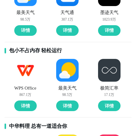
乐活动和游戏，包括唱歌、舞蹈和乐器演奏等，让家长
和孩子们一起享受音乐的乐趣，并培养孩子的音乐素
最美天气
天气通
墨迹天气
养。
98.5万
307.1万
1023.9万
详情
详情
详情
包小不占内存 轻松运行
WPS Office
最美天气
极简汇率
867.1万
98.5万
17.1万
详情
详情
详情
中华料理 总有一道适合你