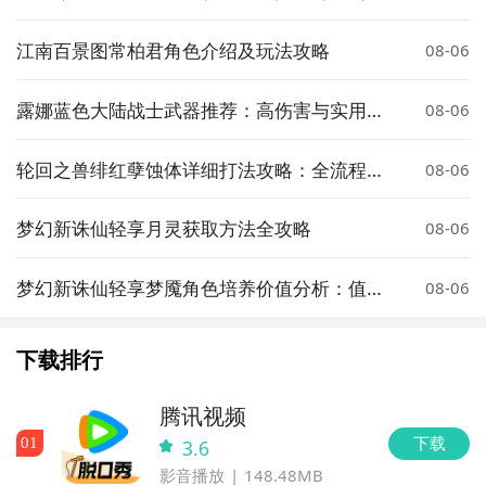
析
江南百景图常柏君角色介绍及玩法攻略
08-06
露娜蓝色大陆战士武器推荐：高伤害与实用性
08-06
强的装备选择
轮回之兽绯红孽蚀体详细打法攻略：全流程通
08-06
关技巧与注意事项
梦幻新诛仙轻享月灵获取方法全攻略
08-06
梦幻新诛仙轻享梦魇角色培养价值分析：值得
08-06
投入资源吗
下载排行
腾讯视频
下载
0
1
3.6
影音播放
148.48MB