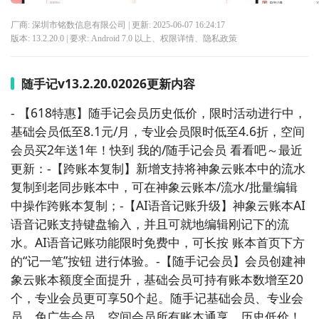
厂商: 深圳市铭数信息有限公司
| 更新:
2025-06-07 16:24:17
版本:
13.2.20.0
| 要求:
Android 7.0 以上、
权限详情
、
隐私政策
随手记v13.2.20.02026更新内容
- 【618特惠】随手记会员历史低价，限时活动进行中，
基础会员低至8.1元/月，专业会员限时低至4.6折，空间
会员买2年送1年！快到 我的/随手记会员 看看吧～最近
更新：-【跨账本复制】新增支持将神象云账本中的流水
复制到老同步账本中，可在神象云账本/流水/批量编辑
中操作跨账本复制；-【AI语音记账升级】神象云账本AI
语音记账支持键盘输入，并且可就地编辑刚记下的流
水。AI语音记账功能限时免费中，可长按 账本首页下方
的“记一笔”按钮 进行体验。-【随手记会员】会员创建神
象云账本额度全面提升，基础会员可持有账本数增至20
个，专业会员更可享50个起。随手记基础会员、专业会
员、免广告会员、空间会员所有账本通享，历史低价！