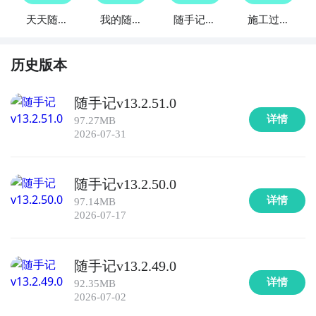
用，提供全面的资产记录和管理功能，支持多账户管理
天天随手
我的随手
随手记账
施工过程
和投资组合跟踪，助您实现资产增值。

记
记
册
随手记
5. 《投资助手》：一款专业的投资理财工具，提供实时
历史版本
行情、研究报告和投资建议，帮助您做出明智的投资决
策，并记录您的投资交易和收益情况。

随手记v13.2.51.0
详情
97.27MB
6. 《金融记账本》：一款简单易用的金融理财应用，支
2026-07-31
持个人记账和预算管理，提供详细的财务报表和统计分
析，助您理清个人财务状况。

随手记v13.2.50.0
详情
97.14MB
7. 《财务计算器》：一款实用的金融工具应用，提供多
2026-07-17
种财务计算功能，包括贷款计算、投资回报率计算和税
收计算等，助您进行精确的财务规划。

随手记v13.2.49.0
8. 《理财小助手》：一款个性化的金融理财应用，根据
详情
92.35MB
您的财务目标和风险偏好，提供个性化的理财建议和投
2026-07-02
资计划，助您实现财务增值。
