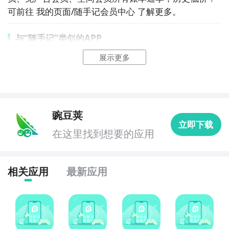
可前往 我的页面/随手记会员中心 了解更多。
与“随手记”类似的APP
展示更多
1. 《理财大师》：一款功能强大的理财记账工具，帮助
你轻松记录和管理个人财务，提供丰富的数据分析和投
资建议，助您实现财务目标。

2. 《财富管家》：一款综合性的金融理财应用，提供全
豌豆荚
立即下载
方位的投资理财服务，包括个人记账、资金管理和投资
在这里找到想要的应用
组合分析等功能，助您实现财富增值。

3. 《财务管家》：一款简洁易用的理财记账工具，帮助
相关应用
最新应用
您实时掌握个人财务状况，提供多种报表和图表展示，
助您更好地管理和规划财务。

4. 《资产管家》：一款专注于资产管理的金融理财应