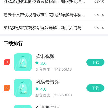
菜鸡梦想家套间位置选择指南：如何挑到理想
08-10
房间
燕云十六声侠境鬼蜮茧生花玩法详解与体验评
08-10
测
菜鸡梦想家菜鸡驿站玩法详解：新手入门与实
08-10
用技巧
下载排行
腾讯视频
下载
0
1
3.6
影音播放
148.55MB
网易云音乐
下载
0
2
4.0
影音播放
195.63MB
百度极速版