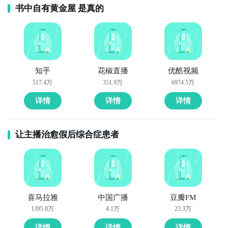
书中自有黄金屋 是真的
知乎
花椒直播
优酷视频
517.4万
351.9万
6974.5万
详情
详情
详情
让主播治愈假后综合症患者
喜马拉雅
中国广播
豆瓣FM
1395.8万
4.1万
23.3万
详情
详情
详情