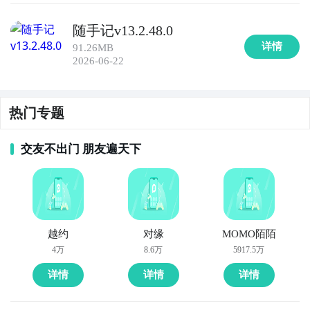
随手记v13.2.48.0
9. 《财富计划师》：一款全面的财务规划工具，帮助您
详情
91.26MB
制定和执行财务计划，包括预算管理、投资计划和退休
2026-06-22
规划等，助您实现财富自由。

10. 《记账小能手》：一款简单实用的记账工具，支持
热门专题
个人和家庭记账，提供多种分类和报表功能，帮助您掌
握和管理个人收支情况。
交友不出门 朋友遍天下
越约
对缘
MOMO陌陌
4万
8.6万
5917.5万
详情
详情
详情