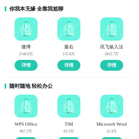
你我本无缘 全靠我尬聊
微博
最右
讯飞输入法
2148.6万
135.8万
2815.7万
详情
详情
详情
随时随地 轻松办公
WPS Office
TIM
Microsoft Word
867.2万
63.3万
32.4万