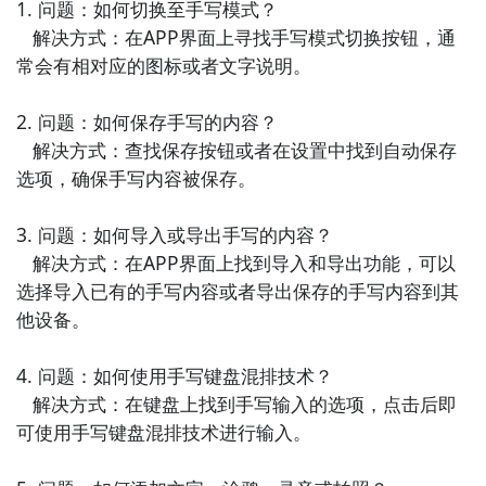
1. 问题：如何切换至手写模式？

和收入情况，并生成详细的报表和图表，帮助你分析和
   解决方式：在APP界面上寻找手写模式切换按钮，通
管理自己的财务，让你的理财更加科学和有计划。

常会有相对应的图标或者文字说明。

5. 《早起助手》：对于喜欢早起的人来说，这款APP可
2. 问题：如何保存手写的内容？

以帮助你建立良好的早起习惯。它提供了定时闹钟和温
   解决方式：查找保存按钮或者在设置中找到自动保存
柔的唤醒音乐，帮助你在早晨轻松起床，开始一个美好
选项，确保手写内容被保存。

的一天。

3. 问题：如何导入或导出手写的内容？

6. 《习惯养成》：这款APP可以帮助你养成良好的习惯
   解决方式：在APP界面上找到导入和导出功能，可以
和打破不良的习惯。它提供了个性化的定制功能和提醒
选择导入已有的手写内容或者导出保存的手写内容到其
功能，帮助你跟踪和管理自己的习惯，让你的生活更加
他设备。

有规律和有秩序。

4. 问题：如何使用手写键盘混排技术？

7. 《美食菜谱》：如果你是一个热爱烹饪的人，这款
   解决方式：在键盘上找到手写输入的选项，点击后即
APP将为你带来无尽的美食灵感。它提供了丰富的菜谱
可使用手写键盘混排技术进行输入。

和详细的制作步骤，让你轻松学习和尝试各种美味的菜
肴。
