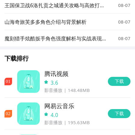
王国保卫战6洛扎贡之城通关攻略与高效打法
08-07
技巧
山海奇旅芙多多角色介绍与背景解析
08-07
魔刻猎手炫酷扳手角色强度解析与实战表现评
08-07
测
下载排行
腾讯视频
下载
0
1
3.6
影音播放
148.48MB
网易云音乐
下载
0
2
4.0
影音播放
195.63MB