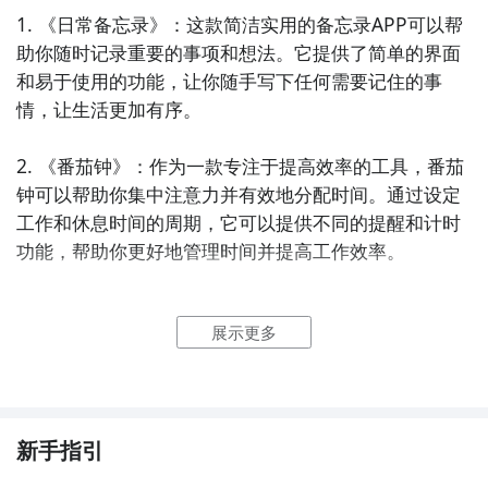
1. 《日常备忘录》：这款简洁实用的备忘录APP可以帮
助你随时记录重要的事项和想法。它提供了简单的界面
和易于使用的功能，让你随手写下任何需要记住的事
情，让生活更加有序。

2. 《番茄钟》：作为一款专注于提高效率的工具，番茄
钟可以帮助你集中注意力并有效地分配时间。通过设定
工作和休息时间的周期，它可以提供不同的提醒和计时
功能，帮助你更好地管理时间并提高工作效率。

3. 《每日一词》：这款APP每天推送一个新词汇，帮助
展示更多
你扩展词汇量和丰富语言表达。它提供了清晰的释义和
语境示例，帮助你更好地理解和运用这些词汇，让你的
日常用语更加地道。

4. 《记账小帮手》：如果你想更好地掌握个人财务状
新手指引
况，这款APP将是个不错的选择。它可以记录你的消费