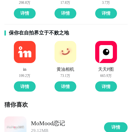
298.8万
17.8万
3.7万
详情
详情
详情
保你在自拍界立于不败之地
in
黄油相机
天天P图
199.2万
73.1万
665.9万
详情
详情
详情
猜你喜欢
MoMood恋记
详情
29.12MB