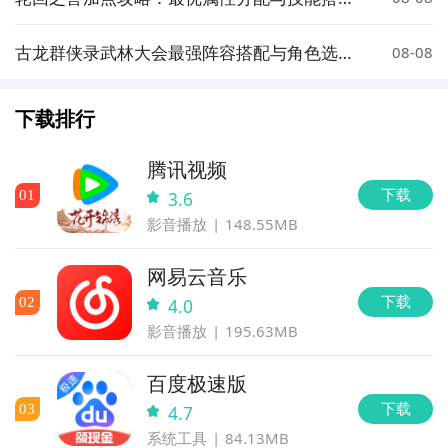
推荐
古龙群侠录武林大会最强阵容搭配与角色选择
08-08
指南
下载排行
腾讯视频
下载
0
1
3.6
影音播放
148.55MB
网易云音乐
下载
0
2
4.0
影音播放
195.63MB
百度极速版
下载
0
3
4.7
系统工具
84.13MB