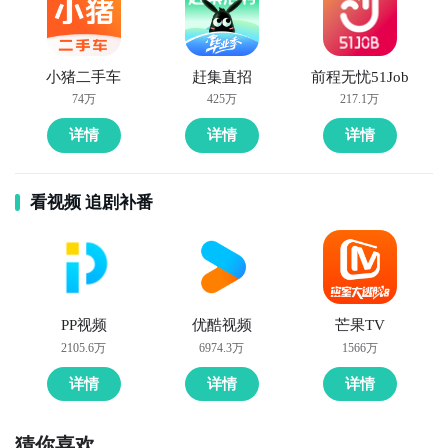
小猪二手车
赶集直招
前程无忧51Job
74万
425万
217.1万
详情
详情
详情
看视频 追剧补番
PP视频
优酷视频
芒果TV
2105.6万
6974.3万
1566万
详情
详情
详情
猜你喜欢