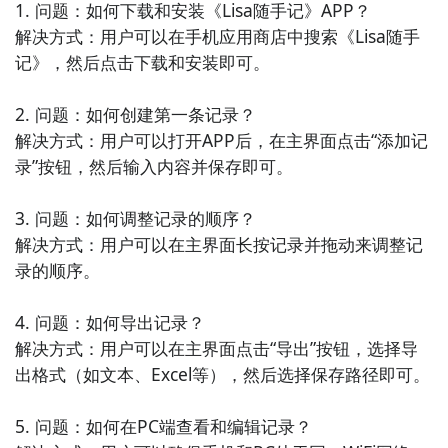
1. 问题：如何下载和安装《Lisa随手记》APP？

件管理等功能于一身的综合性工具，帮助您保护手机安
解决方式：用户可以在手机应用商店中搜索《Lisa随手
全。

记》，然后点击下载和安装即可。

5. 《ES文件浏览器》：一款功能强大的文件管理工具，
2. 问题：如何创建第一条记录？

支持查看、复制、剪切、粘贴、重命名等操作，同时还
解决方式：用户可以打开APP后，在主界面点击“添加记
支持压缩文件、网络文件传输等功能。

录”按钮，然后输入内容并保存即可。

6. 《360手机助手》：一款全面的系统工具，提供了手
3. 问题：如何调整记录的顺序？

机加速、清理垃圾、电池管理、软件管理等功能，帮助
解决方式：用户可以在主界面长按记录并拖动来调整记
您优化手机性能。

录的顺序。

7. 《手机大师》：一款集合了加速、清理、管理、安全
4. 问题：如何导出记录？

等功能的手机工具，帮助您提升手机的运行速度和安全
解决方式：用户可以在主界面点击“导出”按钮，选择导
性。

出格式（如文本、Excel等），然后选择保存路径即可。

8. 《文件管理专家》：一款专业的文件管理工具，支持
5. 问题：如何在PC端查看和编辑记录？

查看各类文件、批量操作文件、分类整理等功能，让您