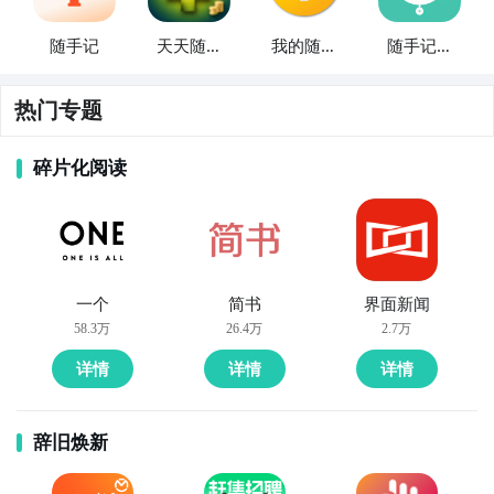
随手记
天天随手
我的随手
随手记账
记
记
册
热门专题
碎片化阅读
一个
简书
界面新闻
58.3万
26.4万
2.7万
详情
详情
详情
辞旧焕新