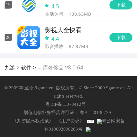
下载
19
4.5
生活休闲
130.63MB
影视大全快看
下载
20
4.4
影音播放
87.87MB
九游
软件
寺库奢侈品 v8.0.64
© 2009年 至今 9game.cn. 版权所有。© Since 2009 9game.cn. All
rights reserved.
粤ICP备13078412号
增值电信业务经营许可证： 粤B2-20130739
《九游隐私权政策》
《用户协议》
粤公网安备
44010602000283号