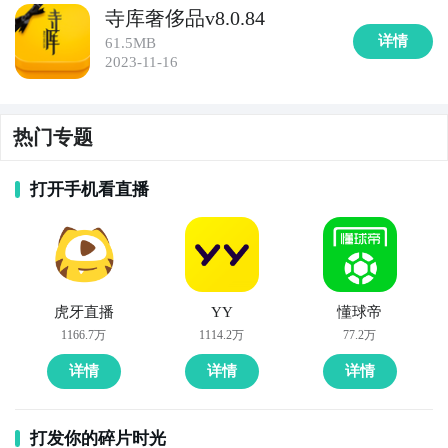
寺库奢侈品v8.0.84
宁易购上购买到从家电、数码产品到服装、家居用品的
详情
61.5MB
各类商品，还能享受到苏宁会员的专属优惠和服务。

2023-11-16
10. 《亚马逊》：亚马逊是全球最大的电商平台之一，
提供各类商品的在线购物服务。用户可以在亚马逊上购
热门专题
买到从图书、电子产品到家居用品、奢侈品的丰富商
品，同时享受到全球范围内的购物保障和便捷的配送服
打开手机看直播
务。
虎牙直播
YY
懂球帝
1166.7万
1114.2万
77.2万
详情
详情
详情
打发你的碎片时光