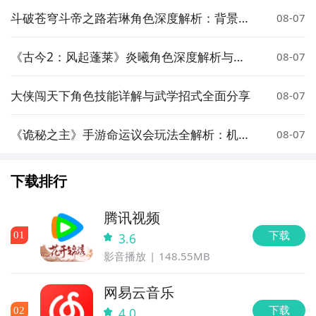
斗破苍穹斗帝之路若琳角色深度解析：背景、
08-07
实力与剧情作用全盘点
《古今2：风起蓬莱》炎曦角色深度解析与实
08-07
战评测
大侠闯天下角色技能详解与武学招式全面分享
08-07
《诡秘之主》手游命运议会玩法全解析：机
08-07
制、阵容搭配与通关技巧
下载排行
腾讯视频
下载
0
1
3.6
影音播放
148.55MB
网易云音乐
下载
0
2
4.0