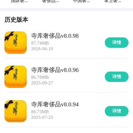
国际奢侈
奢侈品商
中国奢侈
掌上奢侈
品
店
品
品
6. 《拼多多》：拼多多是一个以团购和拼团购物为特色
的电商平台，致力于提供高性价比的商品。用户可以在
历史版本
拼多多上组团购买各类商品，并享受到更低折扣和更多
优惠。

寺库奢侈品v8.0.98
详情
87.74MB
7. 《美团》：美团是一个以外卖、团购和在线预订为主
2026-06-10
题的综合性平台，提供各类商品和服务的购买。用户可
以在美团上购买到餐饮美食、旅游服务、电影票等，还
寺库奢侈品v8.0.96
能享受到折扣优惠和特别活动。

详情
86.78MB
2025-09-27
8. 《淘宝》：淘宝是中国最大的C2C电子商务平台，提
供各类商品的在线购物服务。用户可以在淘宝上找到从
普通日用品到奢侈品的丰富商品选择，还能通过淘宝特
寺库奢侈品v8.0.94
卖等活动获取到更多优惠。

详情
86.73MB
2025-07-25
9. 《苏宁易购》：苏宁易购是中国领先的线上线下一体
化零售平台，提供各类商品的购物服务。用户可以在苏