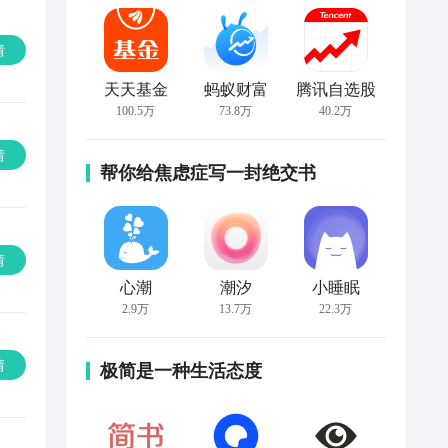
情
天天基金
蚂蚁财富
腾讯自选股
100.5万
73.8万
40.2万
情
帮你给焦虑症写一封绝交书
情
心潮
潮汐
小睡眠
2.9万
13.7万
22.3万
情
极简是一种生活态度