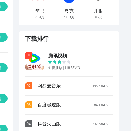
情
简书
夸克
开眼
26.4万
780.3万
19.9万
情
下载排行
0
1
腾讯视频
情
影音播放
|
148.55MB
网易云音乐
0
2
195.63MB
情
百度极速版
0
3
84.13MB
抖音火山版
0
4
332.58MB
情