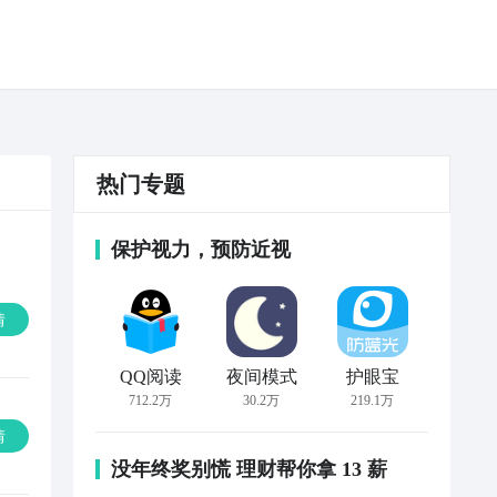
热门专题
保护视力，预防近视
情
QQ阅读
夜间模式
护眼宝
712.2万
30.2万
219.1万
情
没年终奖别慌 理财帮你拿 13 薪