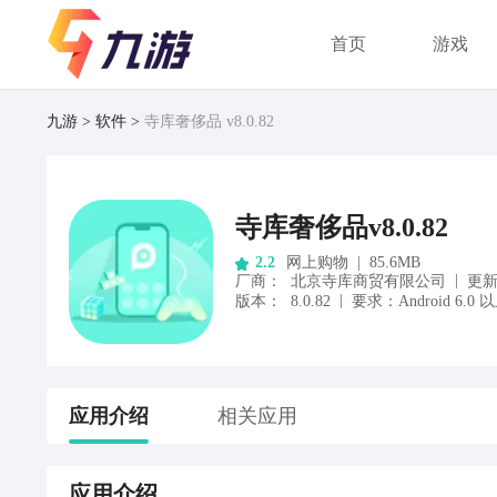
首页
游戏
九游
软件
寺库奢侈品 v8.0.82
寺库奢侈品v8.0.82
网上购物
|
85.6MB
2.2
|
厂商
：
北京寺库商贸有限公司
更
|
版本：
8.0.82
要求：
Android
6.0
以
应用
介绍
相关应用
应用
介绍