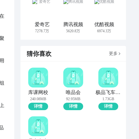
在
爱奇艺
腾讯视频
优酷视频
7278.7万
5620.8万
6974.3万
聚
猜你喜欢
更多
用
组
库课网校
唯品会
极品飞车：集结
240.08MB
92.95MB
1.73GB
上
详情
详情
详情
品