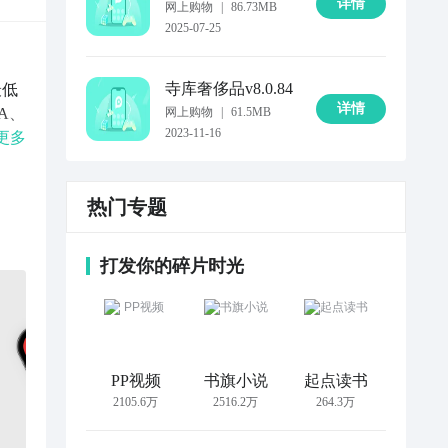
详情
网上购物
|
86.73MB
2025-07-25
寺库奢侈品
v8.0.84
最低
详情
DA、
网上购物
|
61.5MB
2023-11-16
典款
更多
航。
热门专题
，
店保
打发你的碎片时光
的
om
PP视频
书旗小说
起点读书
2105.6万
2516.2万
264.3万