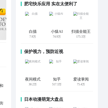
肥宅快乐应用 实在太便利了
白描
小猿AI
扫描全能王
7.9万
74.9万
175.3万
保护视力，预防近视
夜间模式
知乎
爱读掌阅
30.2万
517.3万
75.4万
和
日本动漫萌宠大盘点
街