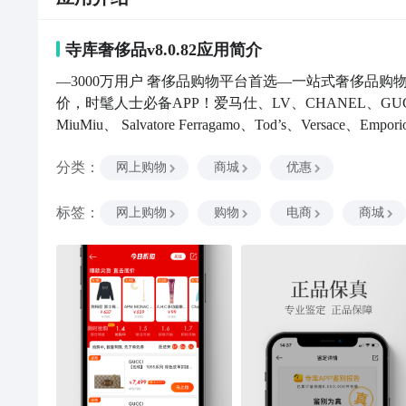
寺库奢侈品v8.0.82
应用
简介
—3000万用户 奢侈品购物平台首选—一站式奢侈品
价，时髦人士必备APP！爱马仕、LV、CHANEL、GUCCI
MiuMiu、 Salvatore Ferragamo、Tod’s、Versace、
和最新款好货不断上新，让你足不出户享受最低折扣！
分类
：
【新人大礼】新人免费领5000元礼包，新客专属价格
网上购物
商城
优惠
你，特价秒杀，冰点折扣，每日好礼相送。【实力保证】8
物】100%正品，假一赔十，7天无理由退货。315
标签
：
网上购物
购物
电商
商城
ISO9001质量管理体系认证的权威奢侈品鉴定中心，
证】在北京、上海、青岛、天津、厦门开设体验店。—
好评，推荐给身边的朋友，我们继续努力！如果您认为
长！有任何意见或者建议，可以随时联系我们：客服电话：400-87