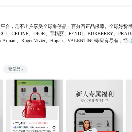
购物平台，足不出户享受全球奢侈品，百分百正品保障。全球好货
、CELINE、DIOR、宝格丽、FENDI、BURBERRY、PRA
Emporio Armani、Roger Vivier、Hogan、VALENTINO等应有尽有，经
【实力保障】寺库登陆纳斯达克上市，代码SECO，实力购物护
优惠。【直播送好礼】1000个超会穿的小哥哥小姐姐在寺库直播等
00家品牌直签入驻，品牌日每满2000返300元积分。【放心购
指定的专业奢侈品鉴定评估中心，中国检验认证集团的战略合作单位
奢侈品
【好物分期】最高12期分期，更有库支票优惠券叠加使用。【实体
您可以通过以下方式联系我—如果您认可我们的服务，请留下您
我们有哪些不足，我们更加希望可以听到您的声音，帮助我们成
5-6789微信公众号：sikuchina官方网站：www.secoo.c