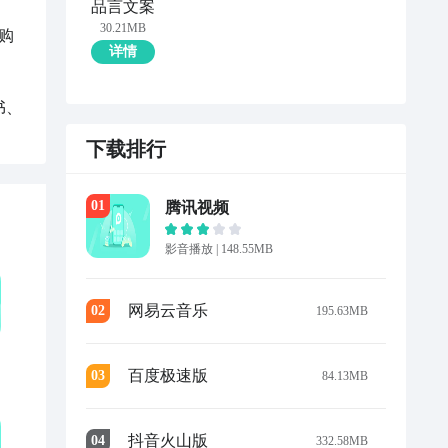
品言文案
30.21MB
购
详情
书、
下载排行
0
1
腾讯视频
影音播放
|
148.55MB
网易云音乐
0
2
195.63MB
百度极速版
0
3
84.13MB
抖音火山版
0
4
332.58MB