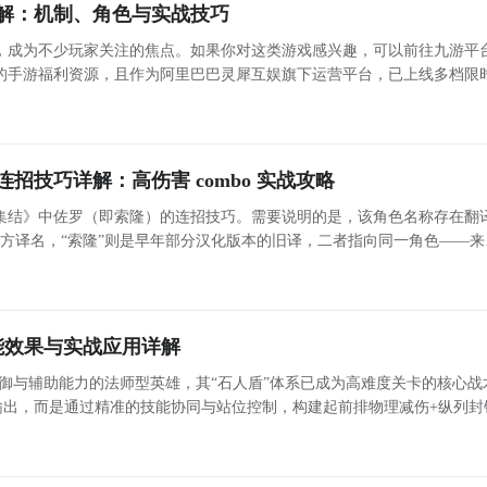
解：机制、角色与实战技巧
，成为不少玩家关注的焦点。如果你对这类游戏感兴趣，可以前往九游平
的手游福利资源，且作为阿里巴巴灵犀互娱旗下运营平台，已上线多档限
更新。关于《绝区零》新推出的“咔嚓焦点对决”玩法，许多玩家尚不了解
体机
招技巧详解：高伤害 combo 实战攻略
集结》中佐罗（即索隆）的连招技巧。需要说明的是，该角色名称存在翻
官方译名，“索隆”则是早年部分汉化版本的旧译，二者指向同一角色——来
索隆。未接触过原作的玩家无需困惑，统一以“佐罗”为准即可。佐罗角色
能效果与实战应用详解
御与辅助能力的法师型英雄，其“石人盾”体系已成为高难度关卡的核心战
输出，而是通过精准的技能协同与站位控制，构建起前排物理减伤+纵列封
双重防线，显著提升队伍整体容错率与续航能力。 罗德的核心机制解析 罗德定位为“肉盾型法师”，其