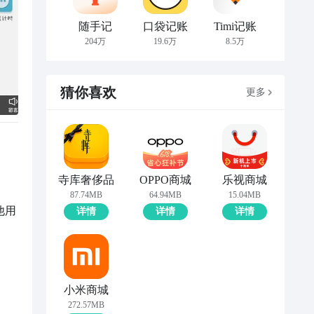
随手记
口袋记账
Timi记账
204万
19.6万
8.5万
猜你喜欢
更多
寺库奢侈品
OPPO商城
乐视商城
87.74MB
64.94MB
15.04MB
他用
详情
详情
详情
小米商城
272.57MB