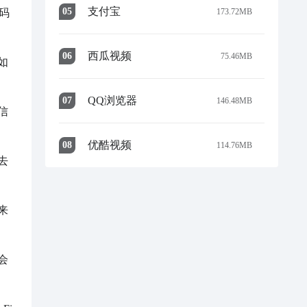
支付宝
0
5
173.72MB
码
西瓜视频
0
6
75.46MB
如
QQ浏览器
0
7
146.48MB
信
优酷视频
0
8
114.76MB
去
来
会