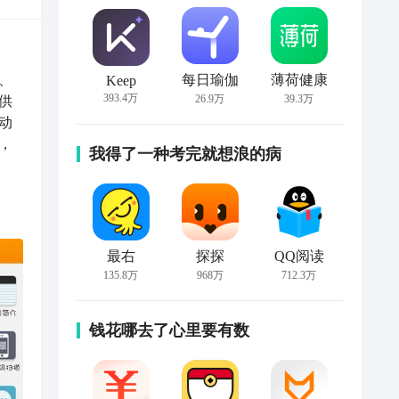
、
每日瑜伽
薄荷健康
Keep
393.4万
26.9万
39.3万
供
动
，
我得了一种考完就想浪的病
最右
探探
QQ阅读
135.8万
968万
712.3万
钱花哪去了心里要有数