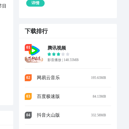
详情
节目
下载排行
0
1
腾讯视频
影音播放
|
148.55MB
网易云音乐
0
2
195.63MB
百度极速版
0
3
84.13MB
抖音火山版
0
4
332.58MB