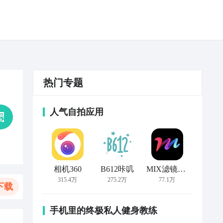
热门专题
人气自拍应用
相机360
B612咔叽
MIX滤镜大师
315.4万
275.2万
77.1万
下载
手机里的终极私人健身教练