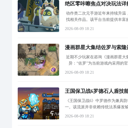
绝区零咔嚓焦点对决玩法详
动作类二次元手游近年来持续升温
找相关作品。该平台当前提供丰富
包，节假日期间活动礼包也会同步
2026-08-09 18:21
漫画群星大集结佐罗与索隆连
近期不少玩家在咨询《漫画群星大
异：“佐罗”为当前游戏内采用的
《海贼王》的三刀流剑士罗罗诺亚·
2026-08-09 18:21
王国保卫战6罗德石人盾技
《王国保卫战6》中罗德作为兼具防
一。该流派并非依赖传统法系爆发
2026-08-09 18:21