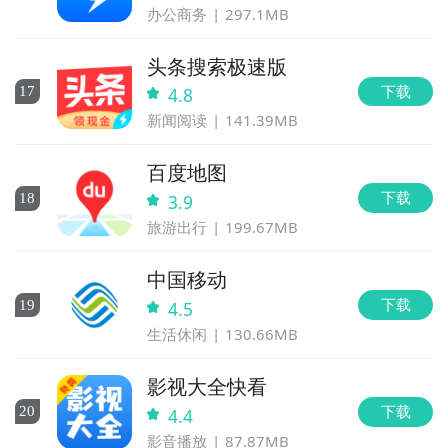
办公商务
297.1MB
头条搜索极速版
下载
17
4.8
新闻阅读
141.39MB
百度地图
下载
18
3.9
旅游出行
199.67MB
中国移动
下载
19
4.5
生活休闲
130.66MB
影视大全快看
下载
20
4.4
影音播放
87.87MB