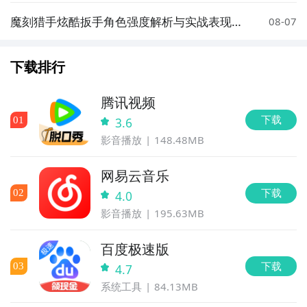
魔刻猎手炫酷扳手角色强度解析与实战表现评
08-07
测
下载排行
腾讯视频
下载
0
1
3.6
影音播放
148.48MB
网易云音乐
下载
0
2
4.0
影音播放
195.63MB
百度极速版
下载
0
3
4.7
系统工具
84.13MB