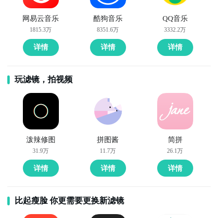
网易云音乐
酷狗音乐
QQ音乐
1815.3万
8351.6万
3332.2万
详情
详情
详情
玩滤镜，拍视频
泼辣修图
拼图酱
简拼
31.9万
11.7万
26.1万
详情
详情
详情
比起瘦脸 你更需要更换新滤镜