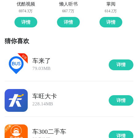
优酷视频
懒人听书
掌阅
6974.3万
667.7万
614.2万
详情
详情
详情
猜你喜欢
车来了
详情
79.03MB
车旺大卡
详情
228.14MB
车300二手车
详情