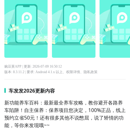
豌豆荚APP
| 更新:
2026-07-09 16:50:12
版本:
8.3.11.2
| 要求:
Android 4.1.x 以上、
权限详情
、
隐私政策
车发发2026更新内容
新功能养车百科：最新最全养车攻略，教你避开各路养
车陷阱！自主保养：保养项目您决定，100%正品，线上
预约立省50元！还有很多其他不说憋屈，说了矫情的功
能，等你来发现哦~~