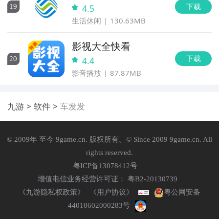
下载
19
4.5
生活休闲
130.63MB
影视大全快看
下载
20
4.4
影音播放
87.87MB
九游
软件
车发发
© 2009年 至今 9game.cn. 版权所有。© Since 2009 9game.cn. All
rights reserved.
粤ICP备13078412号
增值电信业务经营许可证： 粤B2-20130739
《九游隐私权政策》
《用户协议》
粤公网安备
44010602000283号