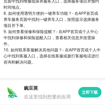
页面中找到维修或保养服务入口，选择服务项目并预约
指导，包括保养提醒、维修手册、故障排查等功能。用
时间地点。

户可以通过这个APP轻松管理自己的车辆保养，延长汽
8. 如何使用透明方便的一键养车功能？- 在APP首页或
车的使用寿命。

养车服务页面中找到一键养车入口，按照提示选择服务
项目并下单。

8. 《汽车租赁平台》：这个APP提供汽车租赁的在线服
9. 如何查看保修和保险提醒？- 在APP首页或个人中心
务，用户可以通过这个平台租赁各种类型的车辆，满足
中找到保修和保险提醒入口，查看相关信息并按需操
不同的出行需求。同时，还有丰富的租车优惠活动，让
作。

用户以更低的价格享受出行。

10. 如何联系客服解决其他问题？- 在APP首页或个人中
心中找到客服入口，选择在线客服或拨打客服电话进行
9. 《停车助手》：这款APP为用户提供停车场查询、停
咨询和解决问题。
车位预约等功能，帮助用户解决停车难题。用户可以在
这个APP上轻松找到附近的停车场，预约停车位，避免
停车烦恼。

豌豆荚
10. 《汽车评测大师》：这个APP为用户提供最新的汽
立即下载
车评测报告，用户可以在这里了解各种汽车的性能、舒
在这里找到想要的应用
适性、安全性等方面的评价。通过这个APP，用户可以