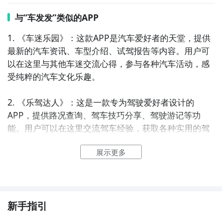
与“车发发”类似的APP
1. 《车迷乐园》：这款APP是汽车爱好者的天堂，提供
最新的汽车资讯、车型介绍、试驾报告等内容。用户可
以在这里与其他车迷交流心得，参与各种汽车活动，感
受纯粹的汽车文化乐趣。

2. 《乐驾达人》：这是一款专为驾驶爱好者设计的
APP，提供路况查询、驾车技巧分享、驾驶游记等功
能。用户可以在这里交流驾车经验，获取各种实用的驾
驶技巧，同时还能参与驾驶挑战赛，展示自己的驾驶技
展示更多
能。

3. 《行车助手》：这款APP为用户提供实时的导航导
航、交通情况查询、车辆保养提醒等功能。用户可以随
时了解道路状况，获取最佳的行车路线，还能通过提醒
新手指引
功能，及时保养自己的爱车，提高行车安全性。
