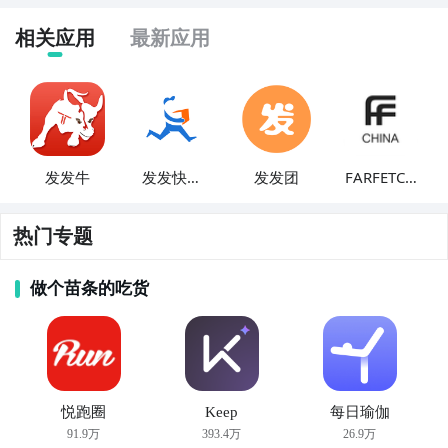
更好地选择适合自己的汽车。
相关应用
最新应用
发发牛
发发快递
发发团
FARFETCH
员
发发奇
热门专题
做个苗条的吃货
悦跑圈
Keep
每日瑜伽
91.9万
393.4万
26.9万