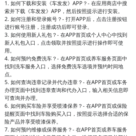
1. 如何下载和安装《车发发》APP？- 在应用商店中搜
索并下载《车发发》APP，然后按照提示进行安装。

4. 《车友会》：这是一个集结汽车爱好者的社交平台，
2. 如何注册和登录账号？- 打开APP后，点击注册按钮
用户可以在这里创建属于自己的车友圈，与其他车友分
进行账号注册，注册成功后即可登录。

享心得，组织汽车相关的活动。此外，还有丰富的论坛
3. 如何使用新人礼包？- 在APP首页或个人中心中找到
和资讯内容，满足用户对汽车的各种需求。

新人礼包入口，点击领取并按照提示进行操作即可使
用。

5. 《汽车百科》：这款APP为用户提供全面的汽车知识
4. 如何预约免费洗车？- 在APP首页或养车服务页面中
库，包括车型介绍、汽车技术解析、汽车品牌历史等。
找到洗车服务入口，选择免费洗车选项并预约时间地
用户可以通过这个APP深入了解汽车的方方面面，并扩
点。

展自己的汽车知识。

5. 如何查询违章记录并代办违章？- 在APP首页或车务
办理页面中找到违章查询和代办入口，输入相关信息即
6. 《驾驶模拟器》：这是一款模拟驾驶体验的APP，用
可查询并办理。

户可以在虚拟的驾驶环境中学习驾驶技巧，提高自己的
6. 如何购买车险并享受喷漆保养？- 在APP首页或保险
驾驶水平。同时，还有各类驾驶挑战模式，让用户感受
提醒页面中找到车险购买入口，按照提示选择合适的保
真实的驾驶乐趣。

险产品并享受喷漆保养。

7. 如何预约维修或保养服务？- 在APP首页或养车服务
7. 《汽车保养助手》：这款APP提供汽车保养的全方位