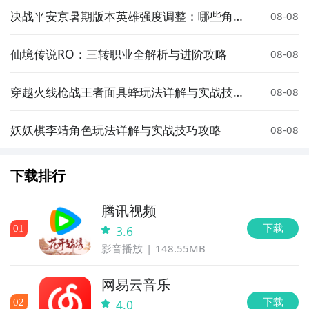
决战平安京暑期版本英雄强度调整：哪些角色
08-08
被增强或削弱？
仙境传说RO：三转职业全解析与进阶攻略
08-08
穿越火线枪战王者面具蜂玩法详解与实战技巧
08-08
分享
妖妖棋李靖角色玩法详解与实战技巧攻略
08-08
下载排行
腾讯视频
下载
0
1
3.6
影音播放
148.55MB
网易云音乐
下载
0
2
4.0