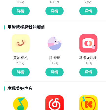
10.4万
175.3万
7.9万
详情
详情
详情
用智慧撑起我的颜值
黄油相机
拼图酱
马卡龙玩图
73.1万
11.7万
11.5万
详情
详情
详情
发现美好声音