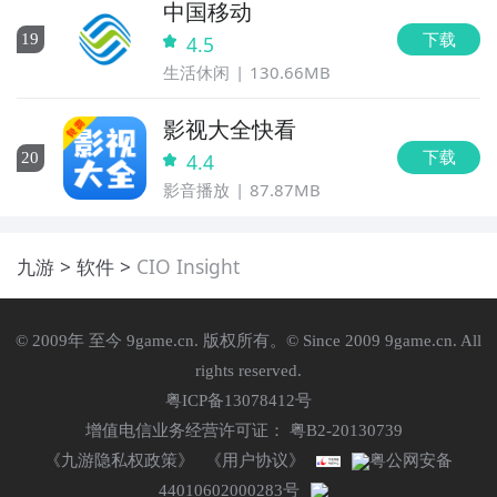
中国移动
下载
19
4.5
生活休闲
130.66MB
影视大全快看
下载
20
4.4
影音播放
87.87MB
九游
软件
CIO Insight
© 2009年 至今 9game.cn. 版权所有。© Since 2009 9game.cn. All
rights reserved.
粤ICP备13078412号
增值电信业务经营许可证： 粤B2-20130739
《九游隐私权政策》
《用户协议》
粤公网安备
44010602000283号