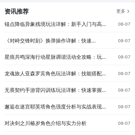
资讯推荐
更多
锚点降临异象残境玩法详解：新手入门与高阶
08-07
技巧指南
《对峙交锋时刻》换弹操作详解：快速
08-07
reload 实用技巧
星痕共鸣深海行动星脉调谐活动全攻略：玩法
08-07
解析与奖励详解
龙魂旅人亚森罗宾角色玩法详解：技能搭配、
08-07
装备选择与实战技巧
无畏契约手游背闪训练玩法详解：快速掌握背
08-07
身闪光技巧
邂逅在迷宫耶芙塔角色强度分析与实战表现评
08-07
测
对决剑之川椿岁角色介绍与实力分析
08-07