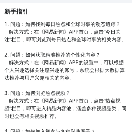
4. 《凤凰新闻》- 凤凰新闻是凤凰网推出的新闻阅读类
APP，涵盖了时政、财经、社会、娱乐等多个领域的新
新手指引
闻内容。该应用拥有丰富的稿源和专业的编辑团队，为
1. 问题：如何找到每日热点和全球时事的动态追踪？

用户提供高质量的新闻报道和评论。

   解决方式：在《网易新闻》APP首页，点击“今日关
注”栏目，即可浏览到每日热点和全球时事的相关内容。

5. 《新浪新闻》- 新浪新闻是新浪公司推出的新闻资讯
类APP，集合了全球各类新闻信息。用户可以自定义关
2. 问题：如何获取精准推荐的个性化内容？

注的频道，获取最关心的新闻内容，并且可以参与新闻
   解决方式：在《网易新闻》APP的设置中，可以根据
评论和互动。

个人兴趣选择关注感兴趣的账号，系统会根据大数据算
法推荐与用户兴趣相关的内容。

6. 《一点资讯》- 一点资讯是一款个性化新闻推荐类
APP，通过智能算法为用户推送个性化的新闻资讯。它
3. 问题：如何浏览热点视频？

涵盖了新闻、财经、科技、娱乐等多个领域的内容，让
   解决方式：在《网易新闻》APP首页，点击“热点视
用户随时了解到自己感兴趣的内容。

频”栏目，即可进入精品内容池，涵盖多种视频品类，同
时也会有相关视频推荐。

7. 《澎湃新闻》- 澎湃新闻是上海发布传媒股份有限公
司推出的新闻阅读类APP，聚焦时政、财经、社会等重
4. 问题：如何加入和参与各种兴趣圈子？
