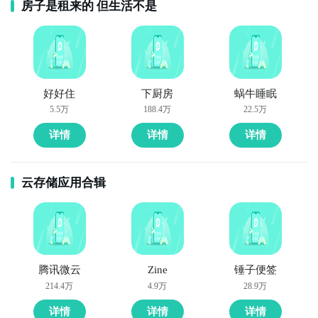
房子是租来的 但生活不是
好好住
下厨房
蜗牛睡眠
5.5万
188.4万
22.5万
详情
详情
详情
云存储应用合辑
腾讯微云
Zine
锤子便签
214.4万
4.9万
28.9万
详情
详情
详情