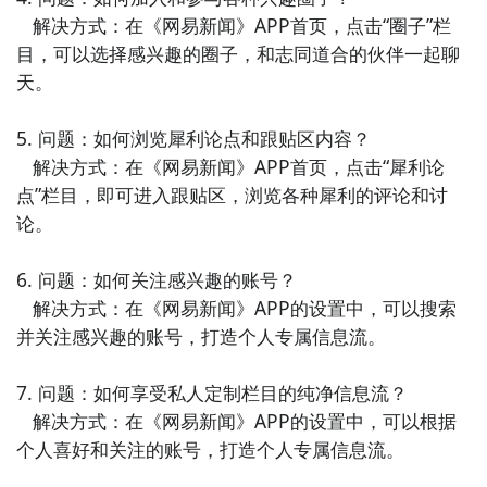
要新闻报道。该应用以深度解读和独家报道见长，为用
   解决方式：在《网易新闻》APP首页，点击“圈子”栏
户呈现深入、丰富的新闻内容。

目，可以选择感兴趣的圈子，和志同道合的伙伴一起聊
天。

8. 《新华日报》- 新华日报是新华社推出的官方新闻阅
读类APP，涵盖了时政、财经、文化、科技等多个领域
5. 问题：如何浏览犀利论点和跟贴区内容？

的新闻资讯。该应用提供权威的新闻报道和评论，让用
   解决方式：在《网易新闻》APP首页，点击“犀利论
户第一时间了解国内外重要新闻。

点”栏目，即可进入跟贴区，浏览各种犀利的评论和讨
论。

9. 《中国新闻网》- 中国新闻网是中国新闻社推出的新
闻资讯类APP，提供全面、及时的新闻报道。用户可以
6. 问题：如何关注感兴趣的账号？

通过该应用了解国内外时政、财经、社会等各个领域的
   解决方式：在《网易新闻》APP的设置中，可以搜索
新闻动态。

并关注感兴趣的账号，打造个人专属信息流。

10. 《人民网新闻》- 人民网新闻是人民日报社旗下的新
7. 问题：如何享受私人定制栏目的纯净信息流？

闻阅读类APP，汇集了全国各地的新闻报道和时政信
   解决方式：在《网易新闻》APP的设置中，可以根据
息。用户可以通过该应用随时了解国内外的重要新闻事
个人喜好和关注的账号，打造个人专属信息流。

件，并参与评论和互动。