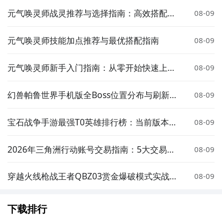
元气唤灵师战灵推荐与选择指南：高效搭配策
08-09
略解析
元气唤灵师技能加点推荐与最优搭配指南
08-09
元气唤灵师新手入门指南：从零开始快速上手
08-09
玩法攻略
幻兽帕鲁世界手机版全Boss位置分布与刷新点
08-09
详解
宝石战争手游最强T0英雄排行榜：当前版本高
08-09
胜率核心角色推荐
2026年三角洲行动账号交易指南：5大交易平
08-09
台安全卖号全流程解析
穿越火线枪战王者QBZ03赏金爆破模式实战表
08-09
现与武器评测
下载排行