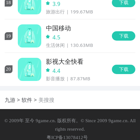
下载
18
3.9
旅游出行
199.67MB
中国移动
下载
19
4.5
生活休闲
130.63MB
影视大全快看
下载
20
4.4
影音播放
87.87MB
九游
软件
美搜搜
© 2009年 至今 9game.cn. 版权所有。© Since 2009 9game.cn. All
rights reserved.
粤ICP备13078412号