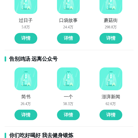
过日子
口袋故事
蘑菇街
5.8万
24.4万
298.8万
详情
详情
详情
告别鸡汤 远离公众号
简书
一个
澎湃新闻
26.4万
58.3万
62.6万
详情
详情
详情
你们吃好喝好 我去健身锻炼