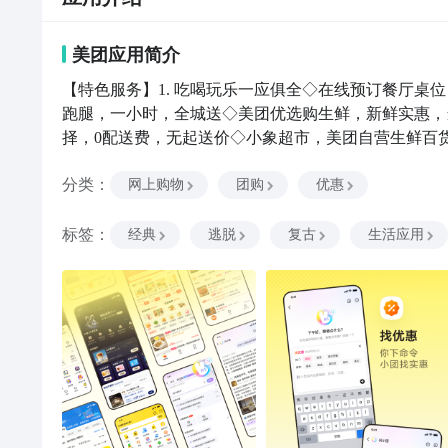
美团
应用
简介
【特色服务】1. 吃喝玩乐一应俱全◇在线预订餐厅桌
跑腿，一小时，全城送◇美团优选购生鲜，新鲜实惠，当日
择，0配送费，无起送价◇小象超市，美团自营生鲜百
间！◇美团地图全面升级，点击店铺地址栏，提供检索、
分类
：
搞定◇机票低价优质出行，全国汽车票在线预订更优惠
网上购物
团购
优惠
押金骑行，更优惠更便捷◇查公交、查到站，车辆到站提
券，电影购票享超值更优惠◇热映影片团购订座，大片
标签
：
经典
逃脱
复古
生活应用
有任何问题可通过以下方式查询解决：1.客户端查询入口：我的 =>