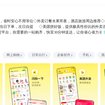
位，省时安心不用等位◇外卖订餐水果宵夜，酒店旅游周边推荐◇
下单，次日自提      ◇美团拼好饭，提供极具性价比的外卖
货平台，你需要的一站购齐，快至30分钟送达，让你省心省力省
路线规划等特色功能，更多惊喜功能期待您去发现2. 旅游出行
◇美团打车优惠不停，快车专车出租车便捷出发◇美团单车电单
前提醒，一站式安心乘公交3. 全国影讯在线选座◇影院会员卡
预告电影抢先看起【用户帮助】感谢您使用美团手机客户端，使
网上购物
日常出行
必备软件
手机
酒
 客服中心2.官方网站：http://www.meituan.com/