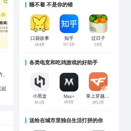
睡不着 不是你的错
口袋故事
知乎
过日子
24.4万
517.3万
5.8万
各类电竞和吃鸡游戏的好助手
方、
无起
小黑盒
掌上穿越火线
Max+
18.9万
83.1万
295.2万
送给在城市里独自生活打拼的你