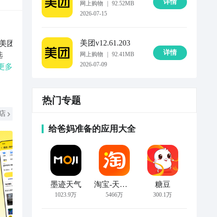
详情
网上购物
|
92.52MB
2026-07-15
美团
v12.61.203
美团
详情
选
网上购物
|
92.41MB
2026-07-09
时
更多
一站
车免
热门专题
商家
用中
店
惊险
给爸妈准备的应用大全
墨迹天气
淘宝-天猫双11全球狂欢季
糖豆
1023.9万
5466万
300.1万