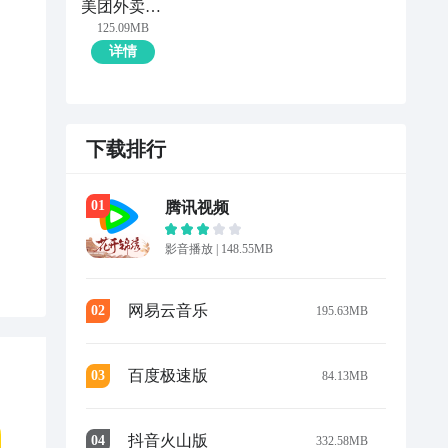
美团外卖商家版
125.09MB
详情
下载排行
0
1
腾讯视频
影音播放
|
148.55MB
网易云音乐
0
2
195.63MB
百度极速版
0
3
84.13MB
抖音火山版
0
4
332.58MB