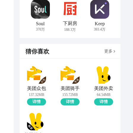
下厨房
Soul
Keep
370万
393.4万
188.3万
猜你喜欢
更多
美团众包
美团骑手
美团外卖
137.32MB
155.72MB
64.54MB
详情
详情
详情