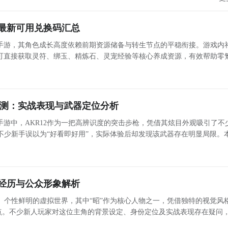
最新可用兑换码汇总
手游，其角色成长高度依赖前期资源储备与转生节点的平稳衔接。游戏内
可直接获取灵符、绑玉、精炼石、灵宠经验等核心养成资源，有效帮助零
，降低起步门槛。【开天英雄】最新预约/下载地址》》》》》#开天英雄
#《《《《
评测：实战表现与武器定位分析
游中，AKR12作为一把高辨识度的突击步枪，凭借其炫目外观吸引了不
不少新手误以为“好看即好用”，实际体验后却发现该武器存在明显局限。
实战表现展开客观分析，帮助玩家理性评估其在不同对局环境下的适用性。
经历与公众形象解析
、个性鲜明的虚拟世界，其中“昭”作为核心人物之一，凭借独特的视觉风
点。不少新人玩家对这位主角的背景设定、身份定位及实战表现存在疑问，
词。本文将系统梳理昭的角色档案，帮助玩家深入理解其世界观定位与玩法