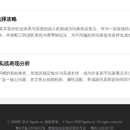
选择攻略
其丰富的职业体系与深度的战斗机制成为玩家热议焦点。作为一款延续经典
构，并搭配三转进阶系统与赛季制玩法，为不同偏好的玩家提供多样化成
言，合理选择初始职业，是快速融入游戏世界、提升体验流畅度的关键一
实战表现分析
即赠的初始角色，凭借其稳定输出与高成长性，成为许多新手玩家重点关
样”这一核心问题，本文将从技能机制、属性适配、养成路径及阵容协同四
度，进行系统性解析，帮助玩家理性判断其长期培养价值。 灰剑士的核心输出逻辑：暴击驱动型持续伤
© 2009年 至今 9game.cn. 版权所有。© Since 2009 9game.cn. All rights reserved.
粤ICP备13078412号
增值电信业务经营许可证： 粤B2-20130739