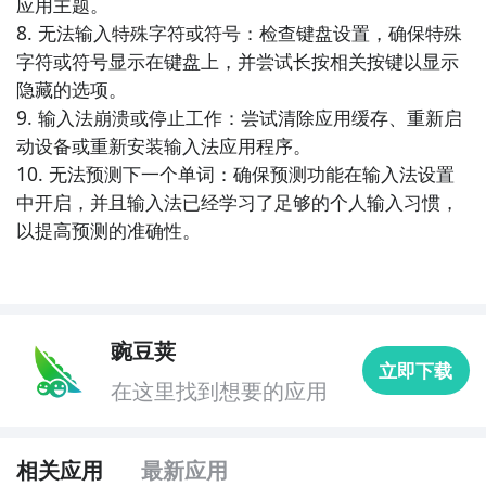
应用主题。

7. 《搜狐输入法》- 搜狐输入法是一款功能全面的中文
8. 无法输入特殊字符或符号：检查键盘设置，确保特殊
输入法，支持拼音、手写、语音等多种输入方式。它具
字符或符号显示在键盘上，并尝试长按相关按键以显示
有强大的词库和输入预测功能，能够准确识别用户的输
隐藏的选项。

入意图。搜狐输入法还提供了丰富的表情包和主题，用
9. 输入法崩溃或停止工作：尝试清除应用缓存、重新启
户可以根据个人喜好进行个性化设置。

动设备或重新安装输入法应用程序。

10. 无法预测下一个单词：确保预测功能在输入法设置
8. 《乐视输入法》- 乐视输入法是一款智能中文输入
中开启，并且输入法已经学习了足够的个人输入习惯，
法，支持拼音、手写、语音等多种输入方式。它具有智
以提高预测的准确性。
能学习功能，能够根据用户的输入习惯进行个性化词库
的建立，并提供精准的输入预测和纠错功能。乐视输入
法还拥有丰富的主题和表情包，用户可以根据自己的喜
好进行个性化设置。

豌豆荚
立即下载
在这里找到想要的应用
9. 《GO键盘》-
相关应用
最新应用