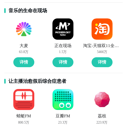
音乐的生命在现场
大麦
正在现场
淘宝-天猫双11全球狂欢季
63.8万
1.5万
5466万
详情
详情
详情
让主播治愈假后综合症患者
蜻蜓FM
豆瓣FM
荔枝
800.5万
23.3万
223.9万