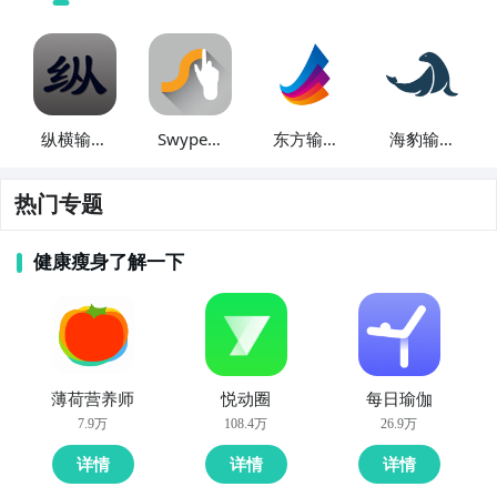
纵横输入
Swype输
东方输入
海豹输入
法
入法
法
法
热门专题
健康瘦身了解一下
薄荷营养师
悦动圈
每日瑜伽
7.9万
108.4万
26.9万
详情
详情
详情