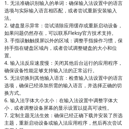
4. 《手机搜狗输入法》- 手机搜狗输入法是一款功能强
1. 无法准确识别输入的单词：确保输入法设置中的语言
大的中文输入法。它支持拼音、手写、语音等多种输入
选项与实际输入语言相匹配，或者尝试重新安装输入
方式，并具有智能联想和纠错功能，能够提高输入效率
法。

和准确性。手机搜狗输入法还提供了丰富的表情包和主
2. 键盘显示异常：尝试清除应用缓存或重新启动设备，
题，用户可以根据个人喜好进行个性化设置。

如果问题仍然存在，可以联系Fleksy官方技术支持。

3. 手指误触触摸屏以外的区域：调整手指操作习惯，保
5. 《QQ输入法》- QQ输入法是一款智能中文输入法，
持手指在键盘区域内，或者尝试调整键盘的大小和位
支持拼音、手写、语音等多种输入方式。它具有强大的
置。

词库和输入预测功能，能够准确识别用户的输入意图。
4. 输入法反应速度慢：关闭其他后台运行的应用程序，
QQ输入法还提供了丰富的表情包和主题，用户可以根
确保设备性能足够支持输入法的正常运行。

据个人喜好进行个性化设置。

5. 无法切换到其他输入语言：检查输入法设置中的语言
选项，确保已经添加所需的输入语言，并选择正确的切
6. 《华为输入法》- 华为输入法是一款智能中文输入
换方式。

法，具有强大的词库和输入预测功能。它支持拼音、手
6. 输入法字体大小太小：在输入法设置中调整字体大
写、语音等多种输入方式，并且能够准确识别用户的输
小，或者调整设备屏幕的显示设置以提高可读性。

入意图。华为输入法还提供了丰富的主题和表情包，用
7. 定制主题无法生效：确保已经正确下载并安装了所选
户可以根据自己的喜好进行个性化设置。

主题，重新启动设备或输入法应用程序，然后再次尝试