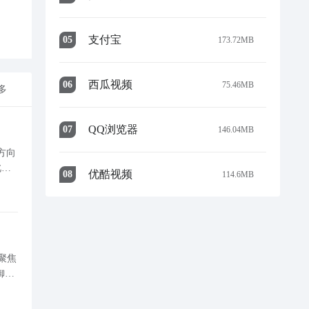
支付宝
0
5
173.72MB
西瓜视频
0
6
75.46MB
多
QQ浏览器
0
7
146.04MB
方向
此协
优酷视频
0
8
114.6MB
解析各养成路
聚焦
御、
元素三大主流阵营的战术逻辑，掌握其定位与机制，即可快速理解绝大多数主流阵容的设计思路与协同原理。 一