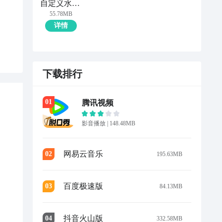
自定义水印相机
55.78MB
详情
下载排行
0
1
腾讯视频
影音播放
|
148.48MB
网易云音乐
0
2
195.63MB
百度极速版
0
3
84.13MB
抖音火山版
0
4
332.58MB