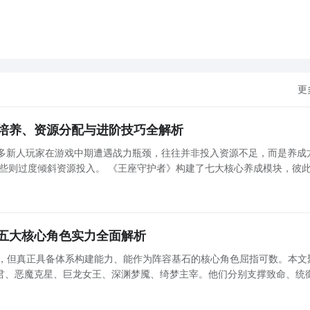
更
培养、资源分配与进阶技巧全解析
许多新人玩家在游戏中期遭遇战力瓶颈，往往并非投入资源不足，而是养成
些则过度倾斜资源投入。 《王座守护者》构建了七大核心养成模块，彼
同、环环相扣，必须同步推进，任意一条线滞后都将导致整体战力出现结构性短板： 以下将逐项
五大核心角色实力全面解析
大，但真正具备体系构建能力、能作为阵容基石的核心角色屈指可数。本文
君、恶魔克星、巨龙女王、深渊梦魇、绮梦主宰。他们分别支撑致命、统