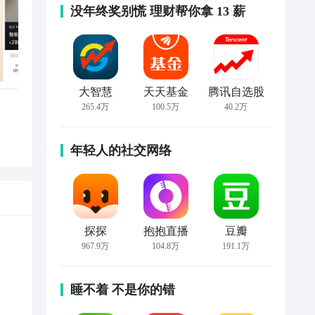
没年终奖别慌 理财帮你拿 13 薪
大智慧
天天基金
腾讯自选股
265.4万
100.5万
40.2万
年轻人的社交网络
探探
抱抱直播
豆瓣
967.9万
104.8万
191.1万
睡不着 不是你的错