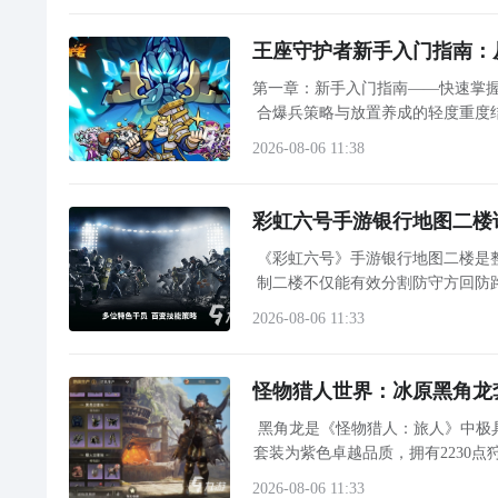
王座守护者新手入门指南：
第一章：新手入门指南——快速掌握《王座守护者》核心机制 1.
合爆兵策略与放置养成的轻度重度
团，召唤并培养各具特色的英灵
2026-08-06 11:38
彩虹六号手游银行地图二楼
《彩虹六号》手游银行地图二楼是
制二楼不仅能有效分割防守方回防
2026-08-06 11:33
怪物猎人世界：冰原黑角龙
黑角龙是《怪物猎人：旅人》中极具
套装为紫色卓越品质，拥有2230
2026-08-06 11:33