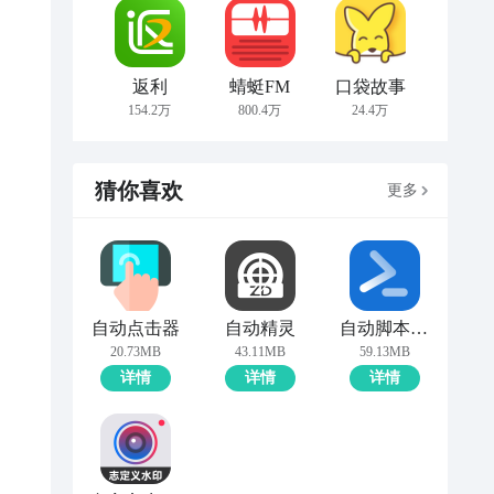
返利
蜻蜓FM
口袋故事
154.2万
800.4万
24.4万
猜你喜欢
更多
自动点击器
自动精灵
自动脚本精灵
20.73MB
43.11MB
59.13MB
详情
详情
详情