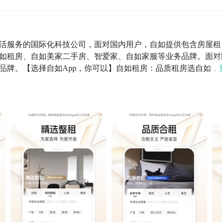
活服务的国际化科技公司，面对国内用户，自如提供包含房屋租
如租房、自如美家二手房、智爱家、自如家服等业务品牌。面对
T品牌。【选择自如App，你可以】自如租房：品质租房选自如，
业务开始于2011年，目前管理房源近100万间，获得近百万业
30余个城市。自如租房旗下拥有包括合租、整租、心舍、曼舍等
家二手房：轻松买卖好房自如美家二手房是自如2025年初推出
买房佣金五折让房屋买卖更轻松。通过焕新好房、清水好房、心
应链，让业主售卖的房子更好、更美、更智能。客户也不仅仅是