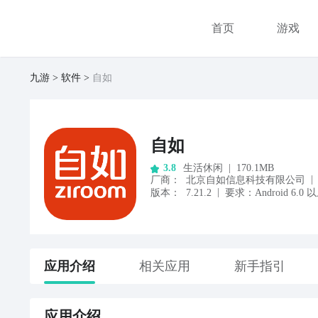
首页
游戏
九游
软件
自如
自如
生活休闲
|
170.1MB
3.8
|
厂商
：
北京自如信息科技有限公司
|
版本：
7.21.2
要求：
Android
6.0
以
应用
介绍
相关应用
新手指引
应用
介绍