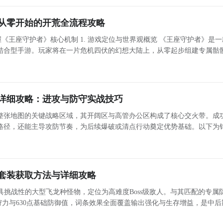
从零开始的开荒全流程攻略
 游戏定位与世界观概览 《王座守护者》是一款融
结合型手游。玩家将在一片危机四伏的幻想大陆上，从零起步组建专属骷
将领，逐步拓展疆域、击败强敌、参与跨服竞争。游戏支持服务器冠名权
详细攻略：进攻与防守实战技巧
整张地图的关键战略区域，其开阔区与高管办公区构成了核心交火带。成
路径，还能主导攻防节奏，为后续爆破或清点行动奠定优势基础。以下为
银行二楼的实战打法详解，帮助玩家提升突袭效率与作战成功率。 银行二楼地形结构与
套装获取方法与详细攻略
挑战性的大型飞龙种怪物，定位为高难度Boss级敌人。与其匹配的专属
点狩力与630点基础防御值，词条效果全面覆盖输出强化与生存增益，是中后
色成长的关键装备之一。 黑角龙套装获取方式详解 该套装共包含五件部件：头盔、上衣、手套、