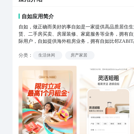
自如
应用
简介
自如，做正确而美好的事自如是一家提供高品质居住生
赁、二手房买卖、房屋装修、家庭服务等业务，拥有自
际用户，自如提供海外租房业务，拥有自如比邻ZABI
出租选自如自如租房是中国领先的机构化住房租赁平台，
分类
：
500万次租客的选择。发展至今，自如业务已覆盖全球
生活休闲
房产家居
式居住产品，自如寓、自如里等集中式居住产品。自如美
房屋交易全新模式，以客业单边服务，严选品质好房，
好房三个产品，结合智能技术整合的柔性设计与交付供
买一套二手房，而是轻松拥有一个美好新家。