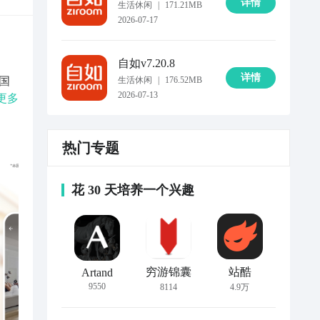
详情
生活休闲
|
171.21MB
2026-07-17
自如
v7.20.8
详情
国
生活休闲
|
176.52MB
2026-07-13
专业
更多
主、
分散
热门专题
的
舍
购
花 30 天培养一个兴趣
穷游锦囊
站酷
Artand
9550
8114
4.9万