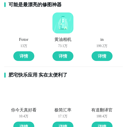
可能是最漂亮的修图神器
Fotor
黄油相机
in
13万
73.1万
199.2万
详情
详情
详情
肥宅快乐应用 实在太便利了
你今天真好看
极简汇率
有道翻译官
10.4万
17.1万
188.4万
详情
详情
详情