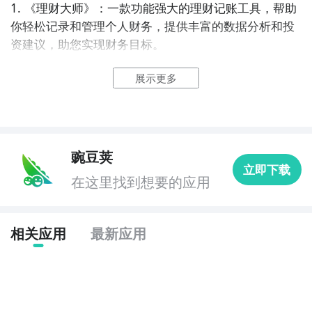
1. 《理财大师》：一款功能强大的理财记账工具，帮助
你轻松记录和管理个人财务，提供丰富的数据分析和投
资建议，助您实现财务目标。

展示更多
2. 《财富管家》：一款综合性的金融理财应用，提供全
方位的投资理财服务，包括个人记账、资金管理和投资
组合分析等功能，助您实现财富增值。

3. 《财务管家》：一款简洁易用的理财记账工具，帮助
豌豆荚
立即下载
您实时掌握个人财务状况，提供多种报表和图表展示，
在这里找到想要的应用
助您更好地管理和规划财务。

4. 《资产管家》：一款专注于资产管理的金融理财应
相关应用
最新应用
用，提供全面的资产记录和管理功能，支持多账户管理
和投资组合跟踪，助您实现资产增值。

5. 《投资助手》：一款专业的投资理财工具，提供实时