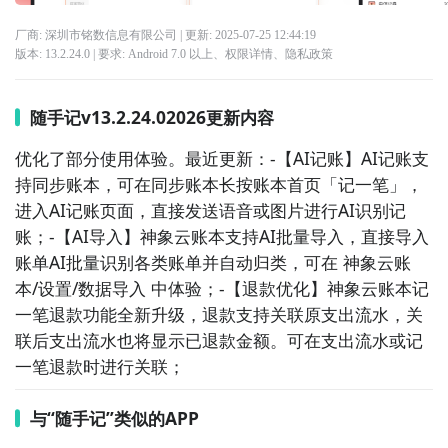
厂商: 深圳市铭数信息有限公司
| 更新:
2025-07-25 12:44:19
版本:
13.2.24.0
| 要求:
Android 7.0 以上、
权限详情
、
隐私政策
随手记v13.2.24.02026更新内容
优化了部分使用体验。最近更新：-【AI记账】AI记账支
持同步账本，可在同步账本长按账本首页「记一笔」，
进入AI记账页面，直接发送语音或图片进行AI识别记
账；-【AI导入】神象云账本支持AI批量导入，直接导入
账单AI批量识别各类账单并自动归类，可在 神象云账
本/设置/数据导入 中体验；-【退款优化】神象云账本记
一笔退款功能全新升级，退款支持关联原支出流水，关
联后支出流水也将显示已退款金额。可在支出流水或记
一笔退款时进行关联；
与“随手记”类似的APP