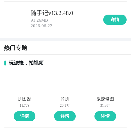
随手记v13.2.48.0
10. 《记账小能手》：一款简单实用的记账工具，支持
详情
91.26MB
个人和家庭记账，提供多种分类和报表功能，帮助您掌
2026-06-22
握和管理个人收支情况。
热门专题
玩滤镜，拍视频
拼图酱
简拼
泼辣修图
11.7万
26.1万
31.9万
详情
详情
详情