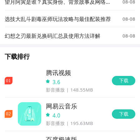
望月阿寅是谁？真实身份、背景故事及网络热
08-08
度解析
选技大乱斗剧毒巫师玩法攻略与最佳配装推荐
08-08
幻想之刃最新兑换码汇总及使用方法详解
08-08
下载排行
腾讯视频
下载
0
1
3.6
影音播放
148.55MB
网易云音乐
下载
0
2
4.0
影音播放
195.63MB
百度极速版