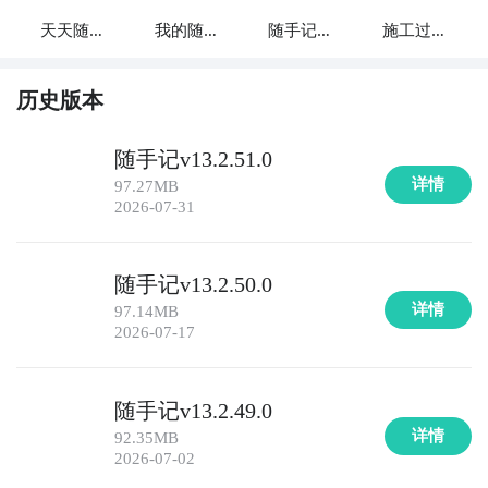
行情、研究报告和投资建议，帮助您做出明智的投资决
天天随手
我的随手
随手记账
施工过程
策，并记录您的投资交易和收益情况。

记
记
册
随手记
6. 《金融记账本》：一款简单易用的金融理财应用，支
历史版本
持个人记账和预算管理，提供详细的财务报表和统计分
析，助您理清个人财务状况。

随手记v13.2.51.0
详情
97.27MB
7. 《财务计算器》：一款实用的金融工具应用，提供多
2026-07-31
种财务计算功能，包括贷款计算、投资回报率计算和税
收计算等，助您进行精确的财务规划。

随手记v13.2.50.0
详情
97.14MB
8. 《理财小助手》：一款个性化的金融理财应用，根据
2026-07-17
您的财务目标和风险偏好，提供个性化的理财建议和投
资计划，助您实现财务增值。

随手记v13.2.49.0
9. 《财富计划师》：一款全面的财务规划工具，帮助您
详情
92.35MB
制定和执行财务计划，包括预算管理、投资计划和退休
2026-07-02
规划等，助您实现财富自由。
