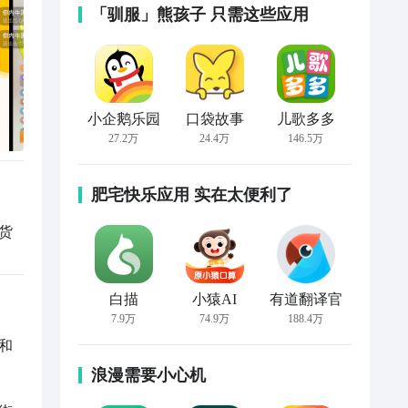
「驯服」熊孩子 只需这些应用
小企鹅乐园
口袋故事
儿歌多多
27.2万
24.4万
146.5万
肥宅快乐应用 实在太便利了
货
白描
小猿AI
有道翻译官
7.9万
74.9万
188.4万
和
浪漫需要小心机