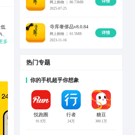
详情
网上购物
|
86.73MB
2025-07-25
寺库奢侈品
v8.0.84
最低
详情
DA、
网上购物
|
61.5MB
2023-11-16
典款
更多
航。
热门专题
，
店保
你的手机超乎你想象
的
om
悦跑圈
行者
糖豆
91.9万
24万
300.1万