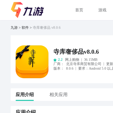
首页
游戏
九游
软件
寺库奢侈品 v8.0.6
寺库奢侈品v8.0.6
网上购物
|
36.15MB
2.2
|
厂商
：
北京寺库商贸有限公司
更
|
版本：
8.0.6
要求：
Android
5.0
以
应用
介绍
相关应用
应用
介绍