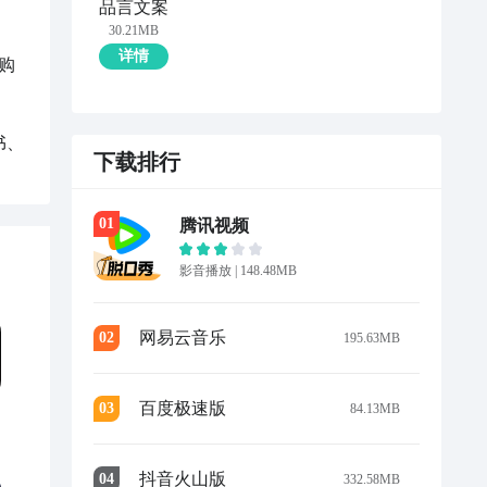
品言文案
30.21MB
详情
购
书、
下载排行
0
1
腾讯视频
影音播放
|
148.48MB
网易云音乐
0
2
195.63MB
百度极速版
0
3
84.13MB
抖音火山版
0
4
332.58MB