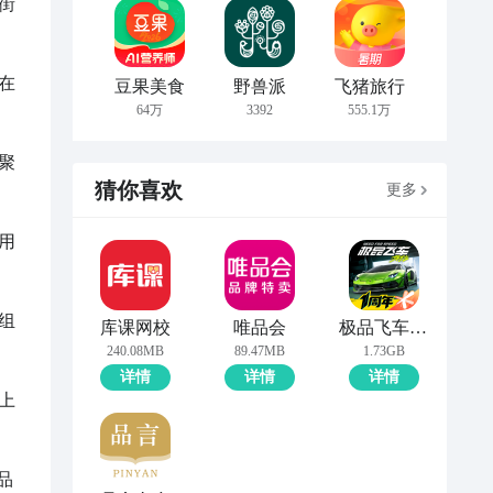
街
在
豆果美食
野兽派
飞猪旅行
64万
3392
555.1万
聚
猜你喜欢
更多
用
组
库课网校
唯品会
极品飞车：集结
240.08MB
89.47MB
1.73GB
详情
详情
详情
上
品