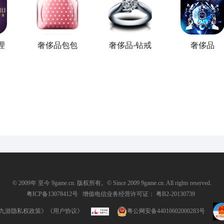
理
奢侈品包包
奢侈品-钻戒
奢侈品
© 2009年 至今 9game.cn. 版权所有。© Since 2009 9game.cn. All rights reserved.
粤ICP备13078412号
增值电信业务经营许可证： 粤B2-20130739
九游隐私权政策》
《用户协议》
粤公网安备44010602000283号