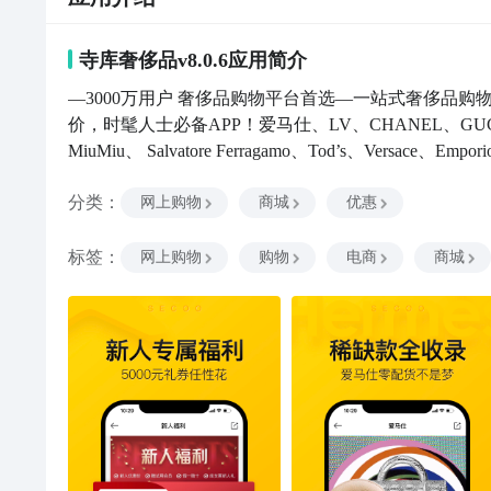
寺库奢侈品v8.0.6
应用
简介
—3000万用户 奢侈品购物平台首选—一站式奢侈品
价，时髦人士必备APP！爱马仕、LV、CHANEL、GUCCI
MiuMiu、 Salvatore Ferragamo、Tod’s、Versace、
和最新款好货不断上新，让你足不出户享受最低折扣！
分类
：
【新人大礼】新人免费领5000元礼包，新客专属价格
网上购物
商城
优惠
你，特价秒杀，冰点折扣，每日好礼相送。【实力保证】8
物】100%正品，假一赔十，7天无理由退货。315
标签
：
网上购物
购物
电商
商城
ISO9001质量管理体系认证的权威奢侈品鉴定中心，
证】在北京、上海、青岛、天津、厦门开设体验店。—
好评，推荐给身边的朋友，我们继续努力！如果您认为
长！有任何意见或者建议，可以随时联系我们：客服电话：400-87