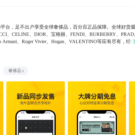
购物平台，足不出户享受全球奢侈品，百分百正品保障。全球好货
、CELINE、DIOR、宝格丽、FENDI、BURBERRY、PRA
Emporio Armani、Roger Vivier、Hogan、VALENTINO等应有尽有，经
【实力保障】寺库登陆纳斯达克上市，代码SECO，实力购物护
优惠。【直播送好礼】1000个超会穿的小哥哥小姐姐在寺库直播等
00家品牌直签入驻，品牌日每满2000返300元积分。【放心购
指定的专业奢侈品鉴定评估中心，中国检验认证集团的战略合作单位
奢侈品
【好物分期】最高12期分期，更有库支票优惠券叠加使用。【实体
您可以通过以下方式联系我—如果您认可我们的服务，请留下您
我们有哪些不足，我们更加希望可以听到您的声音，帮助我们成
5-6789微信公众号：sikuchina官方网站：www.secoo.c