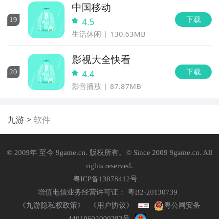
中国移动
下载
19
4.5
生活休闲
130.63MB
影视大全快看
下载
20
4.4
影音播放
87.87MB
九游
软件
© 2009年 至今 9game.cn. 版权所有。© Since 2009 9game.cn. All
rights reserved.
粤ICP备13078412号
增值电信业务经营许可证： 粤B2-20130739
《九游隐私权政策》
《用户协议》
粤公网安备
44010602000283号