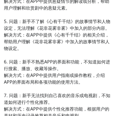
解决方式：在APP中提供悬疑情节的解读或分析，帮助
您了解经济的脉络和商业的发展趋势。无论是股市走
用户理解和欣赏剧中的悬疑元素。

势、宏观经济还是创业故事，这里都有您想了解的信
息。

5. 问题：新手不了解《心有千千结》的故事情节和人物
设定，无法理解《花非花雾非雾》中加入的部分内容。

9. 《都市生活》：这款小说类APP提供了丰富多样的都
解决方式：在APP中提供《心有千千结》的相关介绍，
市生活小说，让您感受到都市的快节奏和多彩生活。无
帮助用户理解《花非花雾非雾》中加入的故事情节和人
论是职场故事、爱情故事还是家庭故事，这里都有您喜
物设定。

欢的故事。让您体验10. 《探索未知》：这款新闻阅读
类APP带您探索未知领域和神秘事件。通过精彩的报道
6. 问题：新手不熟悉APP的界面和功能，不知道如何进
和专家解读，让您了解未知事物的背后故事和科学探
行搜索、播放、收藏等操作。

索。无论是外星生物、超自然现象还是考古发现，这里
解决方式：在APP中提供用户指南或操作教程，介绍
都有引人入胜的内容，让您感受到探索的乐趣和刺激。

APP的界面布局和各项功能的使用方法。

11. 《经典名著》：这款小说类APP收录
7. 问题：新手无法找到自己喜欢的音乐或电视剧，不知
道如何进行个性化推荐。

解决方式：在APP中提供个性化推荐功能，根据用户的
喜好和历史记录推荐相关音乐和电视剧。
