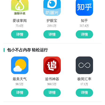
爱读掌阅
护眼宝
知乎
75.4万
219.1万
517.4万
详情
详情
详情
包小不占内存 轻松运行
最美天气
追书神器
极简汇率
98.5万
960.5万
17.1万
详情
详情
详情