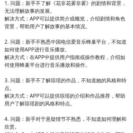
1. 问题：新手不了解《花非花雾非雾》的剧情和背景，
5. 《幻想世界》：这款小说类APP带您进入奇幻的世
无法理解故事的发展。

界，体验惊险刺激的冒险故事。无论是玄幻小说、仙侠
解决方式：APP可以提供简介或概览，介绍剧情和角色
小说还是魔幻小说，这里都有您喜欢的故事。让您沉浸
背景，帮助用户了解故事的基本情况。

在充满魔力和想象力的幻想世界中。

2. 问题：新手不熟悉中国电信爱音乐蜂巢平台，不知道
6. 《社会观察》：这款新闻阅读类APP带您了解社会热
如何使用APP进行音乐播放。

点和人文关怀。通过深入报道和独特视角，让您了解社
解决方式：在APP中提供用户指南或操作教程，介绍如
会问题的本质和不同群体的生活。无论是社会事件、人
何使用蜂巢平台进行音乐播放和操作。

物故事还是社会问题，这里都有您关心的内容。

3. 问题：新手不了解琼瑶的作品，不知道她的风格和特
7. 《热血江湖》：这款小说类APP提供了丰富多样的武
点。

侠小说，让您感受到侠义和正义的力量。无论是古装武
解决方式：APP可以提供琼瑶的介绍和作品推荐，帮助
侠、现代武侠还是异界武侠，这里都有您喜欢的故事。
用户了解琼瑶剧的风格和特点。

让您体验到武侠世界的刀光剑影和豪情壮志。

4. 问题：新手对于悬疑情节不熟悉，不知道如何理解和
8. 《财经探索》：这款新闻阅读类APP带您深入了解财
欣赏。

经动态和商业领域。通过权威的报道和专业的解读，让