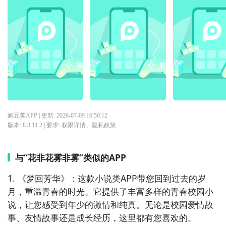
豌豆荚APP
| 更新:
2026-07-09 16:50:12
版本:
8.3.11.2
| 要求:
权限详情
、
隐私政策
与“花非花雾非雾”类似的APP
1. 《梦回芳华》：这款小说类APP带您回到过去的岁
月，重温青春的时光。它提供了丰富多样的青春校园小
说，让您感受到年少的激情和纯真。无论是校园爱情故
事、友情故事还是成长经历，这里都有您喜欢的。
