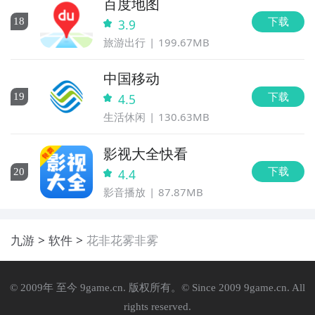
百度地图
下载
18
3.9
旅游出行
199.67MB
中国移动
下载
19
4.5
生活休闲
130.63MB
影视大全快看
下载
20
4.4
影音播放
87.87MB
九游
软件
花非花雾非雾
© 2009年 至今 9game.cn. 版权所有。© Since 2009 9game.cn. All
rights reserved.