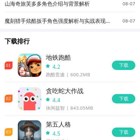
山海奇旅芙多多角色介绍与背景解析
08-07
魔刻猎手炫酷扳手角色强度解析与实战表现评
08-07
测
下载排行
地铁跑酷
下载
0
1
4.2
跑酷竞速
600.2MB
贪吃蛇大作战
下载
0
2
4.4
休闲益智
843.05MB
第五人格
下载
0
3
4.5