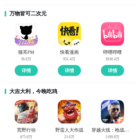
万物皆可二次元
猫耳FM
快看漫画
哔哩哔哩
36.6万
951.4万
3030.4万
详情
详情
详情
大吉大利，今晚吃鸡
荒野行动
野蛮人大作战
穿越火线：枪战王者
475.6万
23.6万
1109.8万