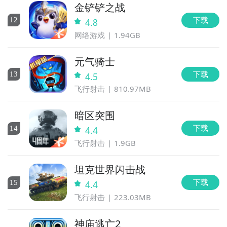
金铲铲之战
下载
12
4.8
网络游戏
1.94GB
元气骑士
下载
13
4.5
飞行射击
810.97MB
暗区突围
下载
14
4.4
飞行射击
1.9GB
坦克世界闪击战
下载
15
4.4
飞行射击
223.03MB
神庙逃亡2