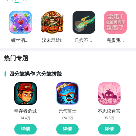
螺丝消消
汉末群雄Ⅱ
只搜不打
完蛋我被
乐
不撤
男同学包
围了
热门专题
四分靠操作 六分靠拼脸
幸存者危城
元气骑士
不思议迷宫
14.4万
124.9万
35.5万
详情
详情
详情