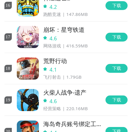
下载
16
4.2
跑酷竞速
147.86MB
崩坏：星穹铁道
下载
17
4.6
网络游戏
416.59MB
荒野行动
下载
18
4.1
飞行射击
1.79GB
火柴人战争-遗产
下载
19
4.6
经营策略
220.16MB
海岛奇兵账号绑定工
具
下载
20