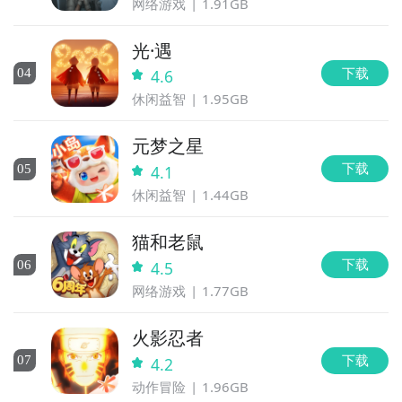
网络游戏
1.91GB
光·遇
下载
0
4
4.6
休闲益智
1.95GB
元梦之星
下载
0
5
4.1
休闲益智
1.44GB
猫和老鼠
下载
0
6
4.5
网络游戏
1.77GB
火影忍者
下载
0
7
4.2
动作冒险
1.96GB